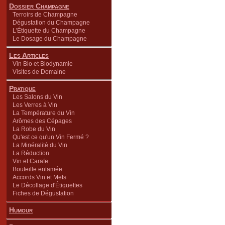
Dossier Champagne
Terroirs de Champagne
Dégustation du Champagne
L'Étiquette du Champagne
Le Dosage du Champagne
Les Articles
Vin Bio et Biodynamie
Visites de Domaine
Pratique
Les Salons du Vin
Les Verres à Vin
La Température du Vin
Arômes des Cépages
La Robe du Vin
Qu'est ce qu'un Vin Fermé ?
La Minéralité du Vin
La Réduction
Vin et Carafe
Bouteille entamée
Accords Vin et Mets
Le Décollage d'Étiquettes
Fiches de Dégustation
Humour