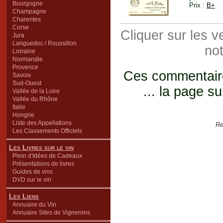
Bourgogne
Prix :
B+
Champagne
Charentes
Corse
Cliquer sur les 
Jura
Languedoc / Roussillon
not
Lorraine
Normandie
Provence
Ces commentaires
Savoie
Sud-Ouest
... la page su
Vallée de la Loire
Vallée du Rhône
Italie
Hongrie
Liste des Appellations
Re
Les Classements Officiels
Les Livres sur le vin
Plein d'Idées de Cadeaux
Présentations de livres
Guides de vins
DVD sur le vin
Les Liens
Annuaire du Vin
Annuaire Sites de Vignerons