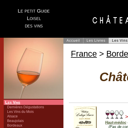
Le petit Guide
Loisel
des vins
Accueil
Les Livres
Les Vins
France
>
Bord
Chât
Les Vins
Dernières Dégustations
Les Vins du Mois
>
Alsace
Beaujolais
Haut-médoc
Bordeaux
(Pas de co