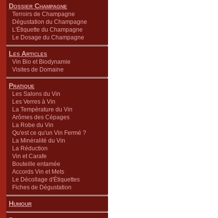
Dossier Champagne
Terroirs de Champagne
Dégustation du Champagne
L'Étiquette du Champagne
Le Dosage du Champagne
Les Articles
Vin Bio et Biodynamie
Visites de Domaine
Pratique
Les Salons du Vin
Les Verres à Vin
La Température du Vin
Arômes des Cépages
La Robe du Vin
Qu'est ce qu'un Vin Fermé ?
La Minéralité du Vin
La Réduction
Vin et Carafe
Bouteille entamée
Accords Vin et Mets
Le Décollage d'Étiquettes
Fiches de Dégustation
Humour