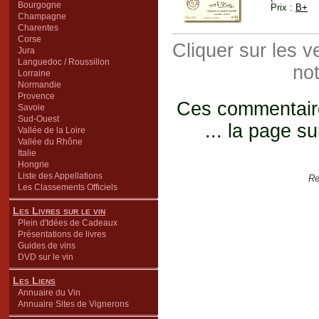
Bourgogne
Prix :
B+
Champagne
Charentes
Corse
Cliquer sur les 
Jura
Languedoc / Roussillon
not
Lorraine
Normandie
Provence
Ces commentaires
Savoie
Sud-Ouest
... la page su
Vallée de la Loire
Vallée du Rhône
Italie
Hongrie
Liste des Appellations
Re
Les Classements Officiels
Les Livres sur le vin
Plein d'Idées de Cadeaux
Présentations de livres
Guides de vins
DVD sur le vin
Les Liens
Annuaire du Vin
Annuaire Sites de Vignerons