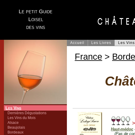
Le petit Guide
Loisel
des vins
Accueil
Les Livres
Les Vins
France
>
Bord
Chât
Les Vins
Dernières Dégustations
Les Vins du Mois
>
Alsace
Beaujolais
Haut-médoc
Bordeaux
(Pas de co