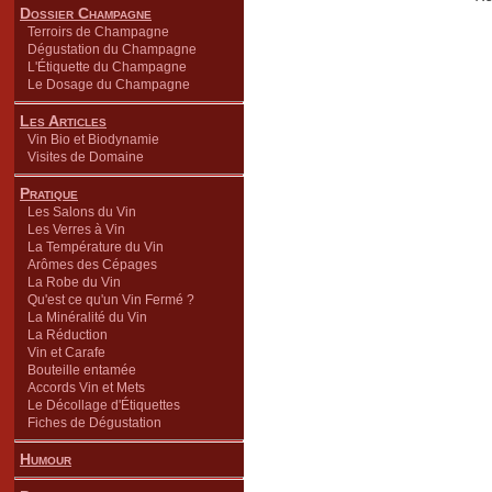
Dossier Champagne
Terroirs de Champagne
Dégustation du Champagne
L'Étiquette du Champagne
Le Dosage du Champagne
Les Articles
Vin Bio et Biodynamie
Visites de Domaine
Pratique
Les Salons du Vin
Les Verres à Vin
La Température du Vin
Arômes des Cépages
La Robe du Vin
Qu'est ce qu'un Vin Fermé ?
La Minéralité du Vin
La Réduction
Vin et Carafe
Bouteille entamée
Accords Vin et Mets
Le Décollage d'Étiquettes
Fiches de Dégustation
Humour