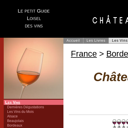
Le petit Guide
Loisel
des vins
Accueil
Les Livres
Les Vins
France
>
Bord
Châte
Les Vins
Dernières Dégustations
Les Vins du Mois
Alsace
Beaujolais
Bordeaux