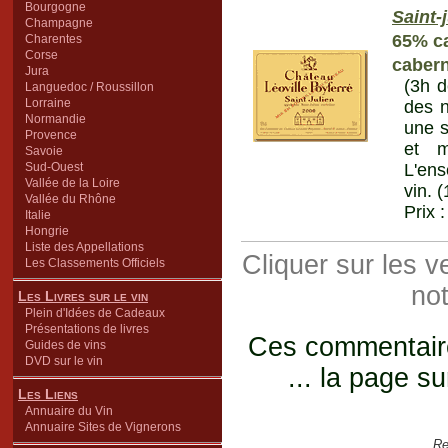
Bourgogne
Saint-
Champagne
65% ca
Charentes
Corse
cabern
Jura
(3h d
Languedoc / Roussillon
Lorraine
des n
Normandie
une s
Provence
et m
Savoie
Sud-Ouest
L'ens
Vallée de la Loire
vin. 
Vallée du Rhône
Prix 
Italie
Hongrie
Liste des Appellations
Cliquer sur les 
Les Classements Officiels
not
Les Livres sur le vin
Plein d'Idées de Cadeaux
Présentations de livres
Ces commentaires
Guides de vins
DVD sur le vin
... la page su
Les Liens
Annuaire du Vin
Annuaire Sites de Vignerons
Re