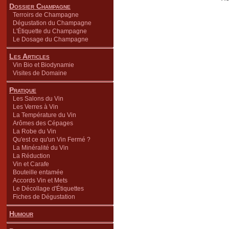
Dossier Champagne
Terroirs de Champagne
Dégustation du Champagne
L'Étiquette du Champagne
Le Dosage du Champagne
Les Articles
Vin Bio et Biodynamie
Visites de Domaine
Pratique
Les Salons du Vin
Les Verres à Vin
La Température du Vin
Arômes des Cépages
La Robe du Vin
Qu'est ce qu'un Vin Fermé ?
La Minéralité du Vin
La Réduction
Vin et Carafe
Bouteille entamée
Accords Vin et Mets
Le Décollage d'Étiquettes
Fiches de Dégustation
Humour