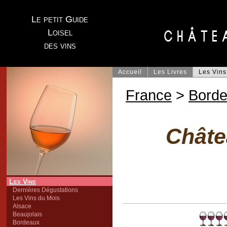
Le petit Guide
Loisel
des vins
Accueil
Les Livres
Les Vins
France
>
Bord
Châte
Les Vins
Dernières Dégustations
Les Vins du Mois
Alsace
Beaujolais
Bordeaux