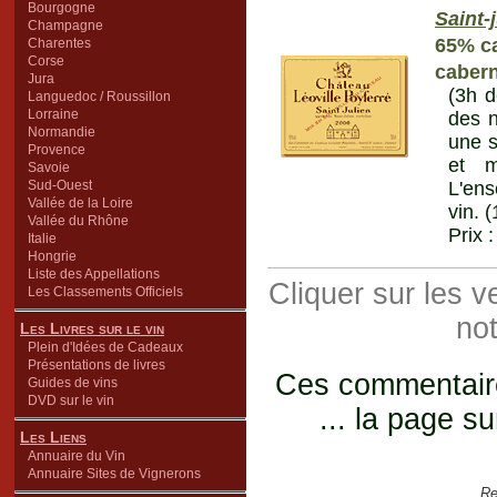
Bourgogne
Saint-
Champagne
65% ca
Charentes
Corse
cabern
Jura
(3h d
Languedoc / Roussillon
Lorraine
des n
Normandie
une s
Provence
et m
Savoie
Sud-Ouest
L'ens
Vallée de la Loire
vin. 
Vallée du Rhône
Prix 
Italie
Hongrie
Liste des Appellations
Cliquer sur les 
Les Classements Officiels
not
Les Livres sur le vin
Plein d'Idées de Cadeaux
Présentations de livres
Ces commentaires
Guides de vins
DVD sur le vin
... la page su
Les Liens
Annuaire du Vin
Annuaire Sites de Vignerons
Re