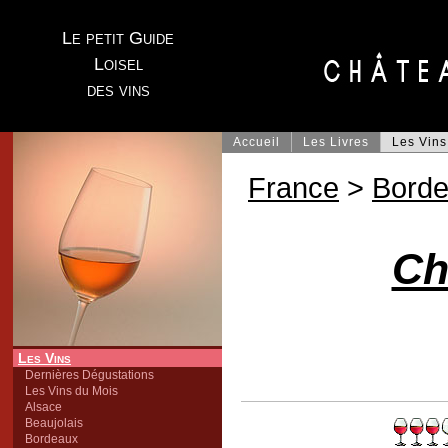
Le petit Guide
Loisel
des vins
Accueil
Les Livres
Les Vins
France
>
Bord
Ch
Les Vins
Dernières Dégustations
Les Vins du Mois
Alsace
Beaujolais
Bordeaux