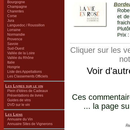
Bourgogne
Borde
Champagne
Robe 
Charentes
et de
Corse
Jura
fraic
Languedoc / Roussillon
Plutô
Lorraine
Prix 
Normandie
Provence
Savoie
Cliquer sur les 
Sud-Ouest
Vallée de la Loire
not
Vallée du Rhône
Italie
Hongrie
Voir d'aut
Liste des Appellations
Les Classements Officiels
Les Livres sur le vin
Plein d'Idées de Cadeaux
Ces commentaires
Présentations de livres
Guides de vins
... la page su
DVD sur le vin
Les Liens
Annuaire du Vin
Annuaire Sites de Vignerons
Re