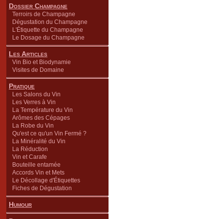
Dossier Champagne
Terroirs de Champagne
Dégustation du Champagne
L'Étiquette du Champagne
Le Dosage du Champagne
Les Articles
Vin Bio et Biodynamie
Visites de Domaine
Pratique
Les Salons du Vin
Les Verres à Vin
La Température du Vin
Arômes des Cépages
La Robe du Vin
Qu'est ce qu'un Vin Fermé ?
La Minéralité du Vin
La Réduction
Vin et Carafe
Bouteille entamée
Accords Vin et Mets
Le Décollage d'Étiquettes
Fiches de Dégustation
Humour