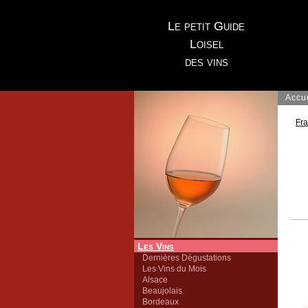
Le petit Guide
Loisel
des vins
Accu
Fr
Les Vins
Dernières Dégustations
Les Vins du Mois
Alsace
Beaujolais
Bordeaux