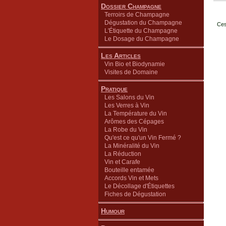
Dossier Champagne
Terroirs de Champagne
Dégustation du Champagne
Ces
L'Étiquette du Champagne
Le Dosage du Champagne
Les Articles
Vin Bio et Biodynamie
Visites de Domaine
Pratique
Les Salons du Vin
Les Verres à Vin
La Température du Vin
Arômes des Cépages
La Robe du Vin
Qu'est ce qu'un Vin Fermé ?
La Minéralité du Vin
La Réduction
Vin et Carafe
Bouteille entamée
Accords Vin et Mets
Le Décollage d'Étiquettes
Fiches de Dégustation
Humour