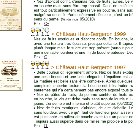
• Nez d'abricot confit, d'ananas rôti, de fruits jaunes. L
en bouche mais sans être trop massif. Dans ce millésime 
est tout particulièrement expressive en bouche, sans au
malgré sa densité. Particulièrement délicieux, c'est un t
sens du terme. (
05/2010)
Vin du mois
Prix :
C+
> Château Haut-Bergeron 1999
Nez de fruits exotiques et d'abricot confit. En bouche, l
avec une texture très épaisse, presque collante. Il tapiss
plutôt longue mais le sucre est trop présent (surtout pour
une indéniable lourdeur et une fin de bouche pâteuse. Déc
Prix :
C
> Château Haut-Bergeron 1997
• Belle couleur or, légèrement ambré. Nez de fruits exoti
une belle finesse et une belle élégante. L'équilibre est a
La matière est belle sans être complexe. Après quelques jo
complexe, superbe texture, la bouche est très fruitée 
sauternes qui n'a certainement pas encore exposé tous se
• Nez de pâtes de fruits, de pomme confite, de fruits exo
en bouche, le vin est riche mais sans trop de lourdeur. La
jeune. L'ensemble est intense et plutôt superbe. (05/2012
• Nez de fruits exotiques, d'abricot, de cire d'abeille.
sans lourdeur, avec ce qu'il faut de fraîcheur pour laisse
est puissante en milieu de bouche avec tout un panier de f
Toujours aussi superbe dans ce millésime propice à la pou
Prix :
D-