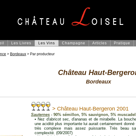
eil
Les Livres
Les Vins
Champagne
Articles
Pratique
ance
>
Bordeaux
> Par producteur
Château Haut-Bergero
Bordeaux
> Château Haut-Bergeron 2001
Sauternes
- 90% sémillon, 5% sauvignon, 5% muscadel
• Nez d'abricot sec, d'ananas et de mirabelle. La bouch
une acidité plus importante lui aurait certainement donné 
très complexe mais assez puissante. Très beau sau
complexité. (09/2007)