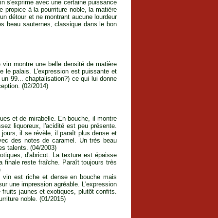
e vin s'exprime avec une certaine puissance
propice à la pourriture noble, la matière
cun détour et ne montrant aucune lourdeur
rès beau sauternes, classique dans le bon
e vin montre une belle densité de matière
e le palais. L'expression est puissante et
 un 99... chaptalisation?) ce qui lui donne
eption. (02/2014)
ques et de mirabelle. En bouche, il montre
ssez liquoreux, l'acidité est peu présente.
urs, il se révèle, il paraît plus dense et
avec des notes de caramel. Un très beau
s talents. (04/2003)
tiques, d'abricot. La texture est épaisse
 finale reste fraîche. Paraît toujours très
)
 Le vin est riche et dense en bouche mais
r sur une impression agréable. L'expression
ruits jaunes et exotiques, plutôt confits.
rriture noble. (01/2015)