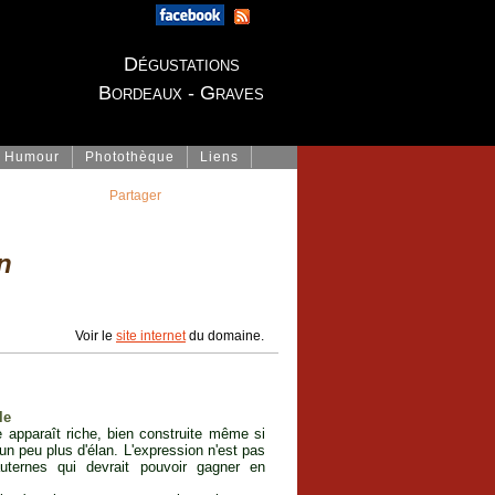
Dégustations
Bordeaux - Graves
Humour
Photothèque
Liens
Partager
n
Voir le
site internet
du domaine.
le
e apparaît riche, bien construite même si
un peu plus d'élan. L'expression n'est pas
ternes qui devrait pouvoir gagner en