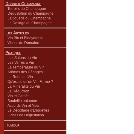
Dossier Champagne
Terroirs de Champagne
Dégustation du Champagne
L'Étiquette du Champagne
Le Dosage du Champagne
Les Articles
Vin Bio et Biodynamie
Visites de Domaine
Pratique
Les Salons du Vin
Les Verres à Vin
La Température du Vin
Arômes des Cépages
La Robe du Vin
Qu'est ce qu'un Vin Fermé ?
La Minéralité du Vin
La Réduction
Vin et Carafe
Bouteille entamée
Accords Vin et Mets
Le Décollage d'Étiquettes
Fiches de Dégustation
Humour