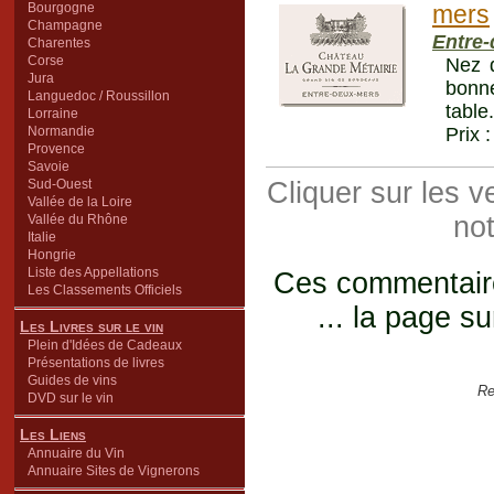
Bourgogne
mers
Champagne
Entre
Charentes
Corse
Nez d
Jura
bonne
Languedoc / Roussillon
table
Lorraine
Normandie
Prix 
Provence
Savoie
Sud-Ouest
Cliquer sur les 
Vallée de la Loire
not
Vallée du Rhône
Italie
Hongrie
Liste des Appellations
Ces commentaires
Les Classements Officiels
... la page su
Les Livres sur le vin
Plein d'Idées de Cadeaux
Présentations de livres
Guides de vins
Re
DVD sur le vin
Les Liens
Annuaire du Vin
Annuaire Sites de Vignerons