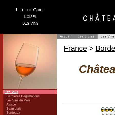
Le petit Guide
Loisel
des vins
Accueil
Les Livres
Les Vins
France
>
Bord
Châtea
Les Vins
Dernières Dégustations
Les Vins du Mois
Alsace
Beaujolais
Bordeaux