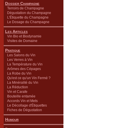
Dossier Champagne
Terroirs de Champagne
Dégustation du Champagne
L'Étiquette du Champagne
Le Dosage du Champagne
Les Articles
Vin Bio et Biodynamie
Visites de Domaine
Pratique
Les Salons du Vin
Les Verres à Vin
La Température du Vin
Arômes des Cépages
La Robe du Vin
Qu'est ce qu'un Vin Fermé ?
La Minéralité du Vin
La Réduction
Vin et Carafe
Bouteille entamée
Accords Vin et Mets
Le Décollage d'Étiquettes
Fiches de Dégustation
Humour