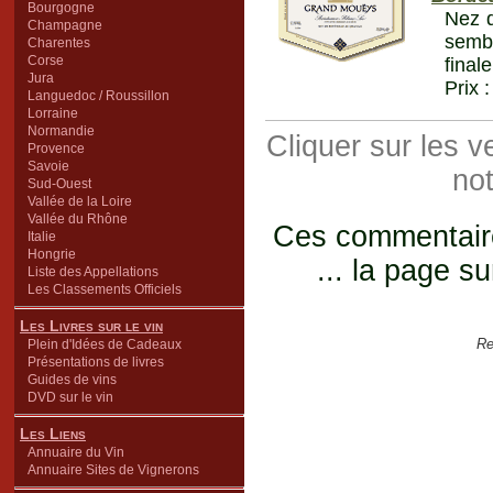
Bourgogne
Nez d
Champagne
semb
Charentes
Corse
final
Jura
Prix 
Languedoc / Roussillon
Lorraine
Normandie
Cliquer sur les 
Provence
Savoie
not
Sud-Ouest
Vallée de la Loire
Vallée du Rhône
Ces commentaires
Italie
Hongrie
... la page su
Liste des Appellations
Les Classements Officiels
Les Livres sur le vin
Re
Plein d'Idées de Cadeaux
Présentations de livres
Guides de vins
DVD sur le vin
Les Liens
Annuaire du Vin
Annuaire Sites de Vignerons