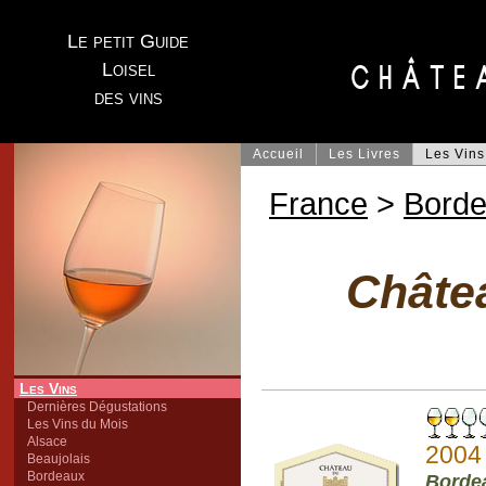
Le petit Guide
Loisel
des vins
Accueil
Les Livres
Les Vins
France
>
Bord
Châte
Les Vins
Dernières Dégustations
Les Vins du Mois
Alsace
2004
Beaujolais
Bordeaux
Borde