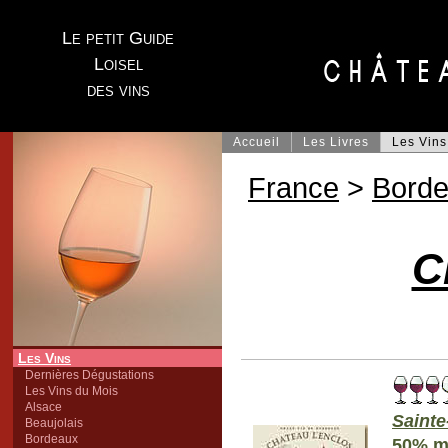
Le petit Guide
Loisel
des vins
Accueil
Les Livres
Les Vins
France
>
Bord
C
Les Vins
Dernières Dégustations
Les Vins du Mois
Alsace
Sainte
Beaujolais
Bordeaux
50% me