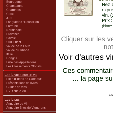
Bourgogne
Nez d
Champagne
expre
Charentes
Corse
vin. 
Jura
Prix 
Languedoc / Roussillon
(Note:
Lorraine
Normandie
Provence
Cliquer sur les 
Savoie
Sud-Ouest
not
Vallée de la Loire
Vallée du Rhône
Italie
Voir d'autres v
Hongrie
Liste des Appellations
Les Classements Officiels
Ces commentaires
Les Livres sur le vin
... la page su
Plein d'Idées de Cadeaux
Présentations de livres
Guides de vins
DVD sur le vin
Re
Les Liens
Annuaire du Vin
Annuaire Sites de Vignerons