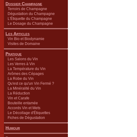
Dossier Champagne
Terroirs de Champagne
Dégustation du Champagne
L'Étiquette du Champagne
Le Dosage du Champagne
Les Articles
Vin Bio et Biodynamie
Visites de Domaine
Pratique
Les Salons du Vin
Les Verres à Vin
La Température du Vin
Arômes des Cépages
La Robe du Vin
Qu'est ce qu'un Vin Fermé ?
La Minéralité du Vin
La Réduction
Vin et Carafe
Bouteille entamée
Accords Vin et Mets
Le Décollage d'Étiquettes
Fiches de Dégustation
Humour