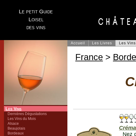
Le petit Guide
Loisel
des vins
Accueil
Les Livres
Les Vins
France
>
Bord
C
Les Vins
Dernières Dégustations
Les Vins du Mois
Alsace
Créma
Beaujolais
Bordeaux
Nez d