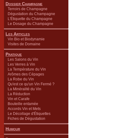
Dossier Champagne
Terroirs de Champagne
Dégustation du Champagne
L'Étiquette du Champagne
Le Dosage du Champagne
Les Articles
Vin Bio et Biodynamie
Visites de Domaine
Pratique
Les Salons du Vin
Les Verres à Vin
La Température du Vin
Arômes des Cépages
La Robe du Vin
Qu'est ce qu'un Vin Fermé ?
La Minéralité du Vin
La Réduction
Vin et Carafe
Bouteille entamée
Accords Vin et Mets
Le Décollage d'Étiquettes
Fiches de Dégustation
Humour