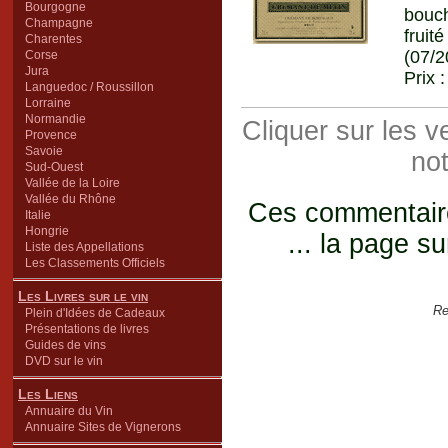
Bourgogne
bouch
Champagne
fruit
Charentes
(07/2
Corse
Jura
Prix 
Languedoc / Roussillon
Lorraine
Normandie
Cliquer sur les 
Provence
Savoie
not
Sud-Ouest
Vallée de la Loire
Vallée du Rhône
Ces commentaires
Italie
Hongrie
... la page su
Liste des Appellations
Les Classements Officiels
Les Livres sur le vin
Re
Plein d'Idées de Cadeaux
Présentations de livres
Guides de vins
DVD sur le vin
Les Liens
Annuaire du Vin
Annuaire Sites de Vignerons