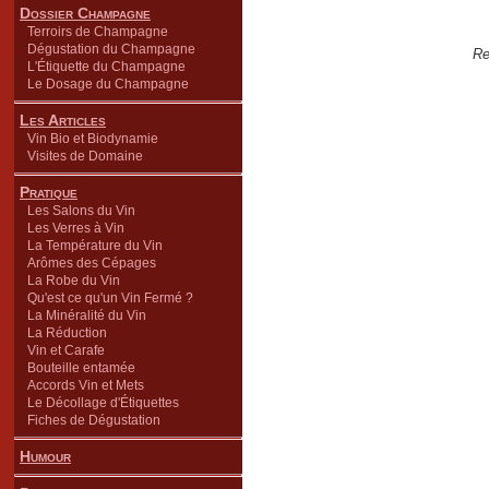
Dossier Champagne
Terroirs de Champagne
Dégustation du Champagne
Re
L'Étiquette du Champagne
Le Dosage du Champagne
Les Articles
Vin Bio et Biodynamie
Visites de Domaine
Pratique
Les Salons du Vin
Les Verres à Vin
La Température du Vin
Arômes des Cépages
La Robe du Vin
Qu'est ce qu'un Vin Fermé ?
La Minéralité du Vin
La Réduction
Vin et Carafe
Bouteille entamée
Accords Vin et Mets
Le Décollage d'Étiquettes
Fiches de Dégustation
Humour