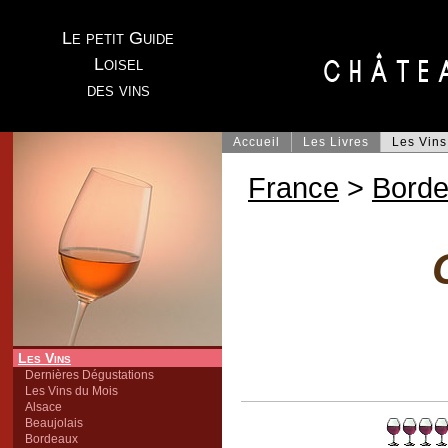
Le petit Guide
Loisel
des vins
Accueil
Les Livres
Les Vins
France
>
Bord
Les Vins
Dernières Dégustations
Les Vins du Mois
Alsace
Beaujolais
Bordeaux