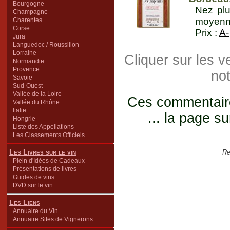
Bourgogne
Nez plu
Champagne
moyenne
Charentes
Corse
Prix :
A-
Jura
Languedoc / Roussillon
Lorraine
Cliquer sur les 
Normandie
Provence
not
Savoie
Sud-Ouest
Vallée de la Loire
Ces commentaires
Vallée du Rhône
Italie
... la page su
Hongrie
Liste des Appellations
Les Classements Officiels
Les Livres sur le vin
Re
Plein d'Idées de Cadeaux
Présentations de livres
Guides de vins
DVD sur le vin
Les Liens
Annuaire du Vin
Annuaire Sites de Vignerons