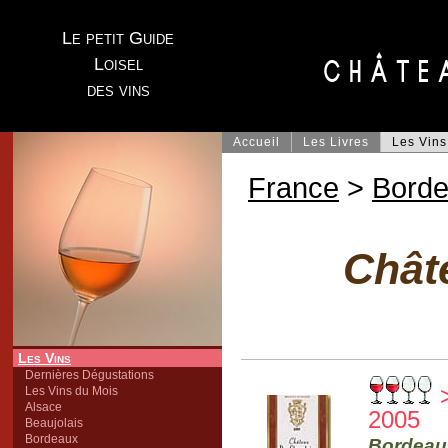
Le petit Guide
Loisel
des vins
Accueil
Les Livres
Les Vins
France
>
Bord
Chât
Les Vins
Dernières Dégustations
>
Les Vins du Mois
Alsace
2005
Beaujolais
Bordeaux
Bordeaux