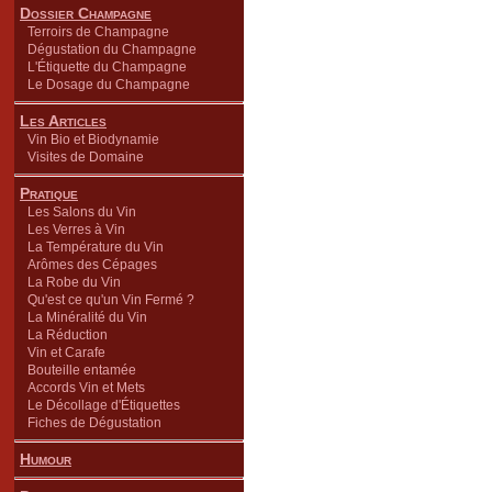
Dossier Champagne
Terroirs de Champagne
Dégustation du Champagne
L'Étiquette du Champagne
Le Dosage du Champagne
Les Articles
Vin Bio et Biodynamie
Visites de Domaine
Pratique
Les Salons du Vin
Les Verres à Vin
La Température du Vin
Arômes des Cépages
La Robe du Vin
Qu'est ce qu'un Vin Fermé ?
La Minéralité du Vin
La Réduction
Vin et Carafe
Bouteille entamée
Accords Vin et Mets
Le Décollage d'Étiquettes
Fiches de Dégustation
Humour