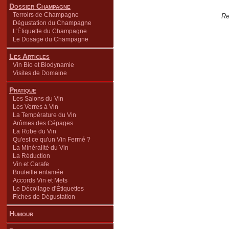
Dossier Champagne
Terroirs de Champagne
Re
Dégustation du Champagne
L'Étiquette du Champagne
Le Dosage du Champagne
Les Articles
Vin Bio et Biodynamie
Visites de Domaine
Pratique
Les Salons du Vin
Les Verres à Vin
La Température du Vin
Arômes des Cépages
La Robe du Vin
Qu'est ce qu'un Vin Fermé ?
La Minéralité du Vin
La Réduction
Vin et Carafe
Bouteille entamée
Accords Vin et Mets
Le Décollage d'Étiquettes
Fiches de Dégustation
Humour