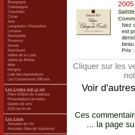
Bourgogne
2005
Champagne
Sainte
Charentes
Corse
Comm
Jura
Nez d
Languedoc / Roussillon
est p
Lorraine
Normandie
densi
Provence
beau 
Savoie
Prix 
Sud-Ouest
Vallée de la Loire
Vallée du Rhône
Cliquer sur les 
Italie
Hongrie
not
Liste des Appellations
Les Classements Officiels
Voir d'autre
Les Livres sur le vin
Plein d'Idées de Cadeaux
Présentations de livres
Guides de vins
DVD sur le vin
Ces commentaires
Les Liens
... la page su
Annuaire du Vin
Annuaire Sites de Vignerons