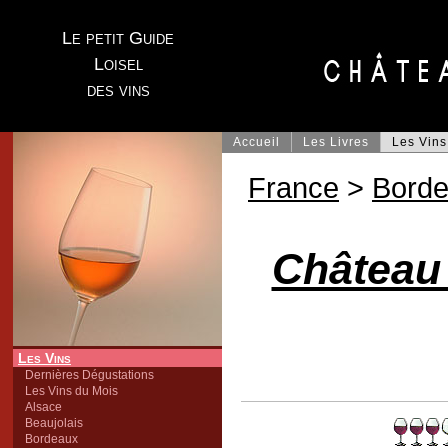
Le petit Guide
Loisel
des vins
Accueil
Les Livres
Les Vins
France
>
Bord
Château 
Les Vins
Dernières Dégustations
Les Vins du Mois
Alsace
Beaujolais
Bordeaux