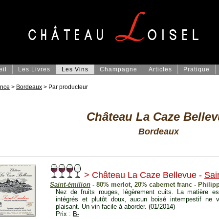
eil
Les Livres
Les Vins
Champagne
Articles
Pratique
ance
>
Bordeaux
> Par producteur
Château La Caze Bellev
Bordeaux
> Château La Caze Bellevue -
Sai
Saint-émilion
- 80% merlot, 20% cabernet franc - Philip
Nez de fruits rouges, légèrement cuits. La matière es
intégrés et plutôt doux, aucun boisé intempestif ne v
plaisant. Un vin facile à aborder. (01/2014)
Prix :
B-