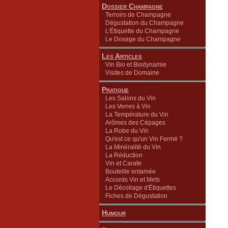
Dossier Champagne
Terroirs de Champagne
Dégustation du Champagne
L'Étiquette du Champagne
Le Dosage du Champagne
Les Articles
Vin Bio et Biodynamie
Visites de Domaine
Pratique
Les Salons du Vin
Les Verres à Vin
La Température du Vin
Arômes des Cépages
La Robe du Vin
Qu'est ce qu'un Vin Fermé ?
La Minéralité du Vin
La Réduction
Vin et Carafe
Bouteille entamée
Accords Vin et Mets
Le Décollage d'Étiquettes
Fiches de Dégustation
Humour