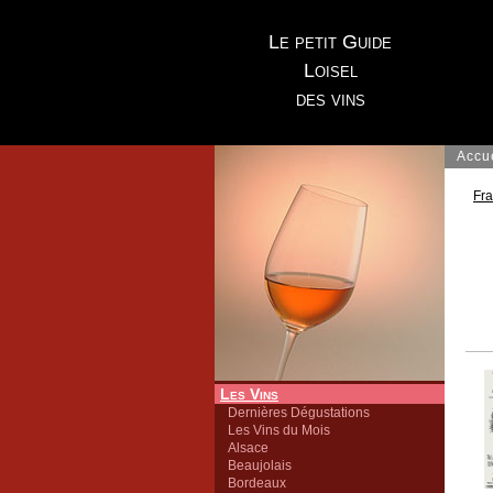
Le petit Guide
Loisel
des vins
Accu
Fr
Les Vins
Dernières Dégustations
Les Vins du Mois
Alsace
Beaujolais
Bordeaux