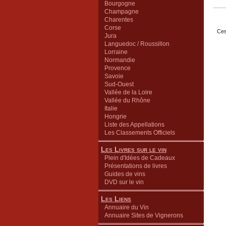
Bourgogne
Champagne
Charentes
Corse
Ces
Jura
Languedoc / Roussillon
Lorraine
Normandie
Provence
Savoie
Sud-Ouest
Vallée de la Loire
Vallée du Rhône
Italie
Hongrie
Liste des Appellations
Les Classements Officiels
Les Livres sur le vin
Plein d'Idées de Cadeaux
Présentations de livres
Guides de vins
DVD sur le vin
Les Liens
Annuaire du Vin
Annuaire Sites de Vignerons