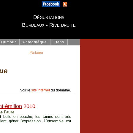
Dégustations
Bordeaux - Rive droite
Humour
Photothèque
Liens
Partager
ue
Voir le
site internet
du domaine.
nt-émilion
2010
pe Faure
t belle en bouche, les tanins sont très
ient gêner l'expression. L'ensemble est