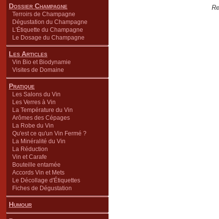
Dossier Champagne
Re
Terroirs de Champagne
Dégustation du Champagne
L'Étiquette du Champagne
Le Dosage du Champagne
Les Articles
Vin Bio et Biodynamie
Visites de Domaine
Pratique
Les Salons du Vin
Les Verres à Vin
La Température du Vin
Arômes des Cépages
La Robe du Vin
Qu'est ce qu'un Vin Fermé ?
La Minéralité du Vin
La Réduction
Vin et Carafe
Bouteille entamée
Accords Vin et Mets
Le Décollage d'Étiquettes
Fiches de Dégustation
Humour