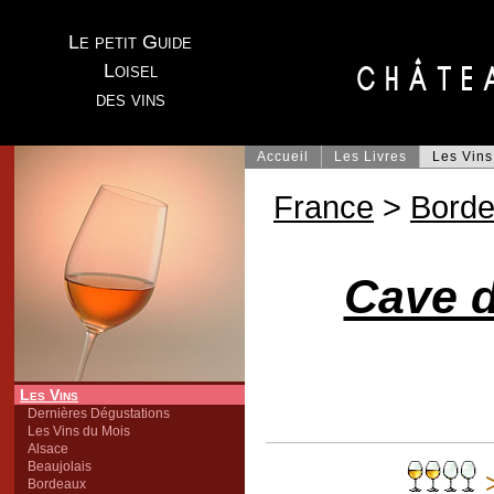
Le petit Guide
Loisel
des vins
Accueil
Les Livres
Les Vins
France
>
Bord
Cave d
Les Vins
Dernières Dégustations
Les Vins du Mois
Alsace
Beaujolais
Bordeaux