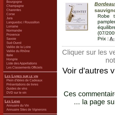
Bourgogne
Bordeau
Champagne
sauvign
Charentes
Corse
Robe t
Jura
pample
Languedoc / Roussillon
Lorraine
équilib
Normandie
(07/200
Provence
Prix :
A-
Savoie
Sud-Ouest
Vallée de la Loire
Cliquer sur les 
Vallée du Rhône
Italie
not
Hongrie
Liste des Appellations
Les Classements Officiels
Voir d'autres 
Les Livres sur le vin
Plein d'Idées de Cadeaux
Présentations de livres
Guides de vins
Ces commentaires
DVD sur le vin
... la page su
Les Liens
Annuaire du Vin
Annuaire Sites de Vignerons