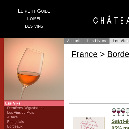
Le petit Guide
Loisel
des vins
Accueil
Les Livres
Les Vins
France
>
Bord
Les Vins
Dernières Dégustations
Les Vins du Mois
Alsace
Saint-é
Beaujolais
Bordeaux
85% mer