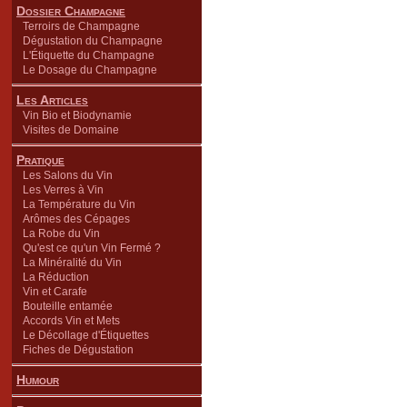
Dossier Champagne
Terroirs de Champagne
Dégustation du Champagne
L'Étiquette du Champagne
Le Dosage du Champagne
Les Articles
Vin Bio et Biodynamie
Visites de Domaine
Pratique
Les Salons du Vin
Les Verres à Vin
La Température du Vin
Arômes des Cépages
La Robe du Vin
Qu'est ce qu'un Vin Fermé ?
La Minéralité du Vin
La Réduction
Vin et Carafe
Bouteille entamée
Accords Vin et Mets
Le Décollage d'Étiquettes
Fiches de Dégustation
Humour