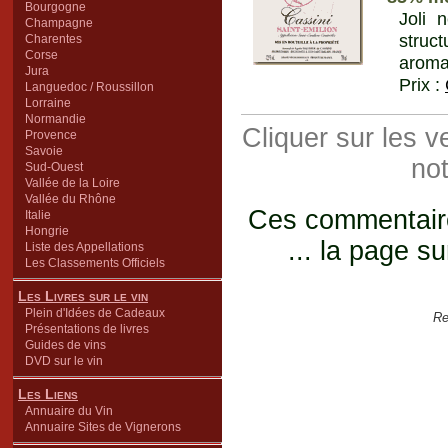
Bourgogne
Joli 
Champagne
struct
Charentes
Corse
aromat
Jura
Prix :
Languedoc / Roussillon
Lorraine
Normandie
Cliquer sur les 
Provence
Savoie
not
Sud-Ouest
Vallée de la Loire
Vallée du Rhône
Ces commentaires
Italie
Hongrie
... la page su
Liste des Appellations
Les Classements Officiels
Les Livres sur le vin
Plein d'Idées de Cadeaux
Re
Présentations de livres
Guides de vins
DVD sur le vin
Les Liens
Annuaire du Vin
Annuaire Sites de Vignerons