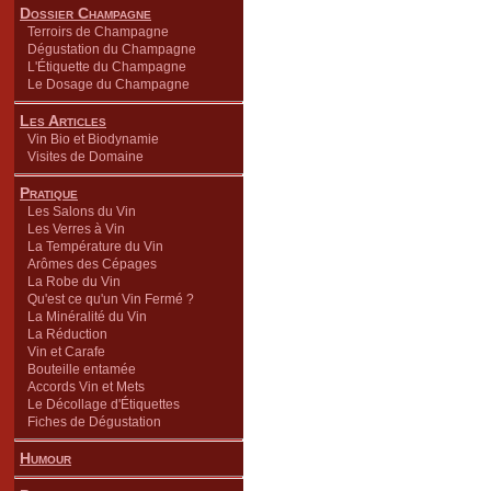
Dossier Champagne
Terroirs de Champagne
Dégustation du Champagne
L'Étiquette du Champagne
Le Dosage du Champagne
Les Articles
Vin Bio et Biodynamie
Visites de Domaine
Pratique
Les Salons du Vin
Les Verres à Vin
La Température du Vin
Arômes des Cépages
La Robe du Vin
Qu'est ce qu'un Vin Fermé ?
La Minéralité du Vin
La Réduction
Vin et Carafe
Bouteille entamée
Accords Vin et Mets
Le Décollage d'Étiquettes
Fiches de Dégustation
Humour