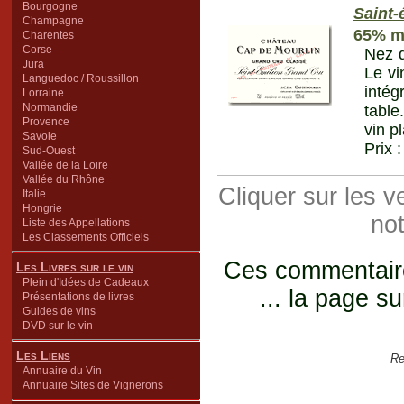
Bourgogne
Saint-
Champagne
65% me
Charentes
Corse
Nez d
Jura
Le vi
Languedoc / Roussillon
intég
Lorraine
Normandie
table
Provence
vin p
Savoie
Prix 
Sud-Ouest
Vallée de la Loire
Vallée du Rhône
Cliquer sur les 
Italie
Hongrie
not
Liste des Appellations
Les Classements Officiels
Ces commentaires
Les Livres sur le vin
Plein d'Idées de Cadeaux
... la page su
Présentations de livres
Guides de vins
DVD sur le vin
Les Liens
Re
Annuaire du Vin
Annuaire Sites de Vignerons