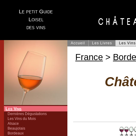
Le petit Guide
Loisel
des vins
Accueil
Les Livres
Les Vins
France
>
Bord
Chât
Les Vins
Dernières Dégustations
Les Vins du Mois
Alsace
Beaujolais
Bordeaux