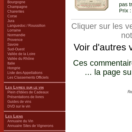
Bourgogne
pas t
Champagne
Prix 
Charentes
Corse
Jura
Cliquer sur les 
Languedoc / Roussillon
Lorraine
not
Normandie
Provence
Voir d'autres
Savoie
Sud-Ouest
Vallée de la Loire
Vallée du Rhône
Ces commentaires
Italie
Hongrie
... la page su
Liste des Appellations
Les Classements Officiels
Les Livres sur le vin
Re
Plein d'Idées de Cadeaux
Présentations de livres
Guides de vins
DVD sur le vin
Les Liens
Annuaire du Vin
Annuaire Sites de Vignerons