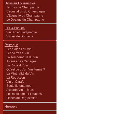
Dossier Champagne
Terroirs de Champagne
Dégustation du Champagne
L'Étiquette du Champagne
Le Dosage du Champagne
Les Articles
Vin Bio et Biodynamie
Visites de Domaine
Pratique
Les Salons du Vin
Les Verres à Vin
La Température du Vin
Arômes des Cépages
La Robe du Vin
Qu'est ce qu'un Vin Fermé ?
La Minéralité du Vin
La Réduction
Vin et Carafe
Bouteille entamée
Accords Vin et Mets
Le Décollage d'Étiquettes
Fiches de Dégustation
Humour