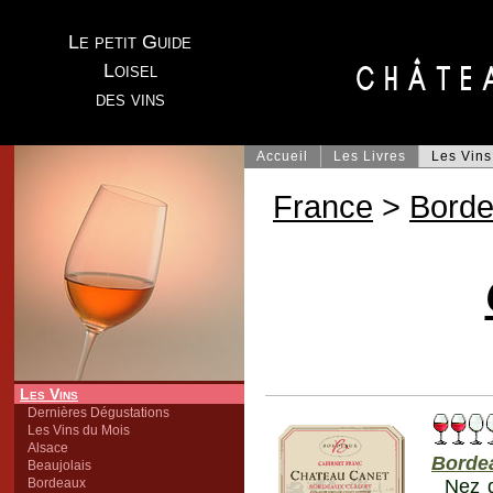
Le petit Guide
Loisel
des vins
Accueil
Les Livres
Les Vins
France
>
Bord
Les Vins
Dernières Dégustations
Les Vins du Mois
Alsace
Bordea
Beaujolais
Bordeaux
Nez d