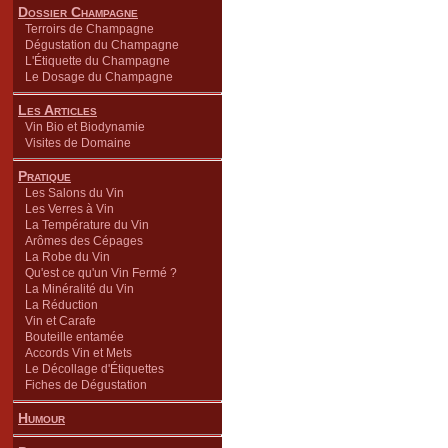
Dossier Champagne
Terroirs de Champagne
Dégustation du Champagne
L'Étiquette du Champagne
Le Dosage du Champagne
Les Articles
Vin Bio et Biodynamie
Visites de Domaine
Pratique
Les Salons du Vin
Les Verres à Vin
La Température du Vin
Arômes des Cépages
La Robe du Vin
Qu'est ce qu'un Vin Fermé ?
La Minéralité du Vin
La Réduction
Vin et Carafe
Bouteille entamée
Accords Vin et Mets
Le Décollage d'Étiquettes
Fiches de Dégustation
Humour