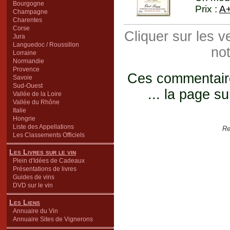
Bourgogne
Prix :
A
Champagne
Charentes
Corse
Cliquer sur les 
Jura
Languedoc / Roussillon
not
Lorraine
Normandie
Provence
Ces commentaires
Savoie
Sud-Ouest
... la page su
Vallée de la Loire
Vallée du Rhône
Italie
Hongrie
Liste des Appellations
Re
Les Classements Officiels
Les Livres sur le vin
Plein d'Idées de Cadeaux
Présentations de livres
Guides de vins
DVD sur le vin
Les Liens
Annuaire du Vin
Annuaire Sites de Vignerons