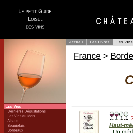
Le petit Guide
Loisel
des vins
Accueil
Les Livres
Les Vins
France
>
Bord
C
Les Vins
Dernières Dégustations
>
Les Vins du Mois
Alsace
Haut-mé
Beaujolais
Bordeaux
Un médo