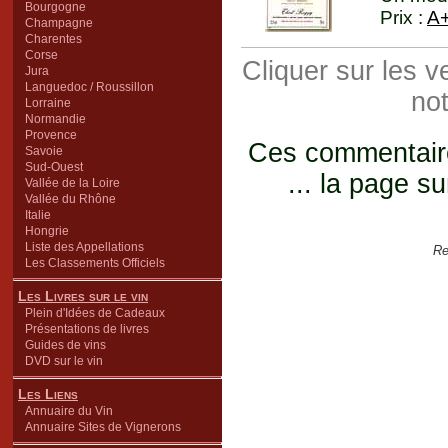
Bourgogne
Prix :
A
Champagne
Charentes
Corse
Cliquer sur les 
Jura
Languedoc / Roussillon
not
Lorraine
Normandie
Provence
Ces commentaires
Savoie
Sud-Ouest
... la page su
Vallée de la Loire
Vallée du Rhône
Italie
Hongrie
Liste des Appellations
Re
Les Classements Officiels
Les Livres sur le vin
Plein d'Idées de Cadeaux
Présentations de livres
Guides de vins
DVD sur le vin
Les Liens
Annuaire du Vin
Annuaire Sites de Vignerons