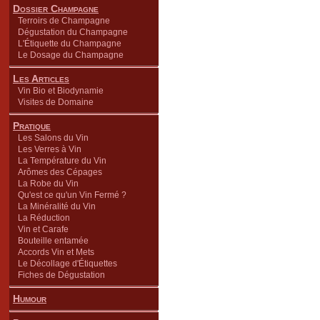
Dossier Champagne
Terroirs de Champagne
Dégustation du Champagne
L'Étiquette du Champagne
Le Dosage du Champagne
Les Articles
Vin Bio et Biodynamie
Visites de Domaine
Pratique
Les Salons du Vin
Les Verres à Vin
La Température du Vin
Arômes des Cépages
La Robe du Vin
Qu'est ce qu'un Vin Fermé ?
La Minéralité du Vin
La Réduction
Vin et Carafe
Bouteille entamée
Accords Vin et Mets
Le Décollage d'Étiquettes
Fiches de Dégustation
Humour