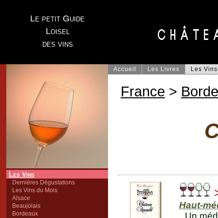
Le petit Guide
Loisel
des vins
Accueil
Les Livres
Les Vins
France
>
Bord
C
Les Vins
Dernières Dégustations
>
Les Vins du Mois
Alsace
Haut-mé
Beaujolais
Bordeaux
Un médo