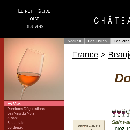
Le petit Guide
Loisel
des vins
Accueil
Les Livres
Les Vins
France
>
Beauj
Do
Les Vins
Dernières Dégustations
Les Vins du Mois
Alsace
Saint-
Beaujolais
Bordeaux
Nez lé