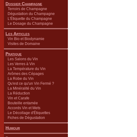
Dossier Champagne
Terroirs de Champagne
Dégustation du Champagne
L'Étiquette du Champagne
Le Dosage du Champagne
Les Articles
Vin Bio et Biodynamie
Visites de Domaine
Pratique
Les Salons du Vin
Les Verres à Vin
La Température du Vin
Arômes des Cépages
La Robe du Vin
Qu'est ce qu'un Vin Fermé ?
La Minéralité du Vin
La Réduction
Vin et Carafe
Bouteille entamée
Accords Vin et Mets
Le Décollage d'Étiquettes
Fiches de Dégustation
Humour