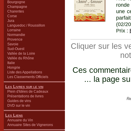
Bourgogne
ronde
Champagne
une ce
Charentes
Corse
parfa
Jura
(02/2
Languedoc / Roussillon
Prix :
Lorraine
Normandie
Provence
Cliquer sur les 
Savoie
Sud-Ouest
not
Vallée de la Loire
Vallée du Rhône
Italie
Hongrie
Ces commentaires
Liste des Appellations
Les Classements Officiels
... la page su
Les Livres sur le vin
Plein d'Idées de Cadeaux
Présentations de livres
Re
Guides de vins
DVD sur le vin
Les Liens
Annuaire du Vin
Annuaire Sites de Vignerons