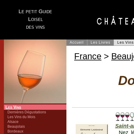
Le petit Guide
Loisel
des vins
Accueil
Les Livres
Les Vins
France
>
Beauj
Do
Les Vins
Dernières Dégustations
Les Vins du Mois
Alsace
Saint-
Beaujolais
Bordeaux
Nez lé