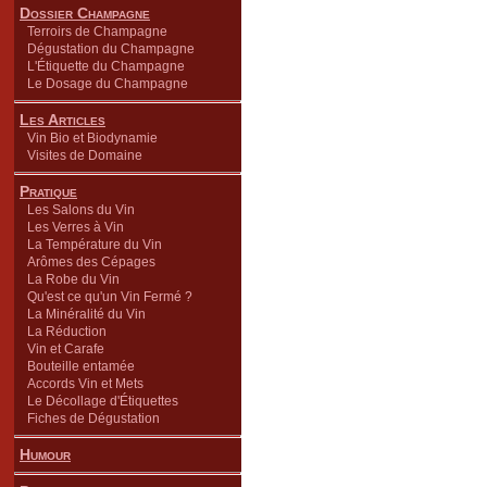
Dossier Champagne
Terroirs de Champagne
Dégustation du Champagne
L'Étiquette du Champagne
Le Dosage du Champagne
Les Articles
Vin Bio et Biodynamie
Visites de Domaine
Pratique
Les Salons du Vin
Les Verres à Vin
La Température du Vin
Arômes des Cépages
La Robe du Vin
Qu'est ce qu'un Vin Fermé ?
La Minéralité du Vin
La Réduction
Vin et Carafe
Bouteille entamée
Accords Vin et Mets
Le Décollage d'Étiquettes
Fiches de Dégustation
Humour