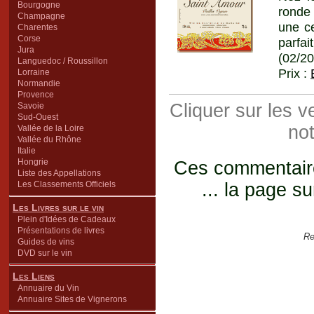
Bourgogne
ronde
Champagne
une ce
Charentes
Corse
parfa
Jura
(02/2
Languedoc / Roussillon
Prix :
Lorraine
Normandie
Provence
Cliquer sur les 
Savoie
Sud-Ouest
not
Vallée de la Loire
Vallée du Rhône
Italie
Hongrie
Ces commentaires
Liste des Appellations
Les Classements Officiels
... la page su
Les Livres sur le vin
Plein d'Idées de Cadeaux
Présentations de livres
Re
Guides de vins
DVD sur le vin
Les Liens
Annuaire du Vin
Annuaire Sites de Vignerons