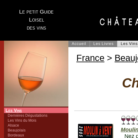
Le petit Guide
Loisel
des vins
Accueil
Les Livres
Les Vins
France
>
Beauj
Ch
Les Vins
Dernières Dégustations
Les Vins du Mois
Alsace
Moulin
Beaujolais
Bordeaux
Nez d