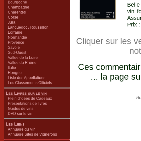
Bourgogne
Belle
Champagne
vin 
Charentes
Assur
Corse
Jura
Prix 
Languedoc / Roussillon
Lorraine
Normandie
Cliquer sur les 
Provence
Savoie
not
Sud-Ouest
Vallée de la Loire
Vallée du Rhône
Ces commentaires
Italie
Hongrie
... la page su
Liste des Appellations
Les Classements Officiels
Les Livres sur le vin
Re
Plein d'Idées de Cadeaux
Présentations de livres
Guides de vins
DVD sur le vin
Les Liens
Annuaire du Vin
Annuaire Sites de Vignerons