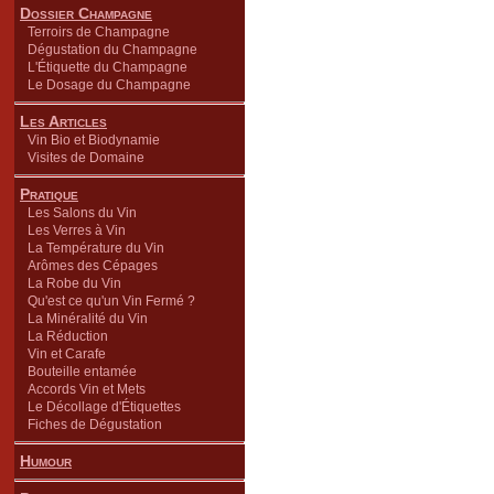
Dossier Champagne
Terroirs de Champagne
Dégustation du Champagne
L'Étiquette du Champagne
Le Dosage du Champagne
Les Articles
Vin Bio et Biodynamie
Visites de Domaine
Pratique
Les Salons du Vin
Les Verres à Vin
La Température du Vin
Arômes des Cépages
La Robe du Vin
Qu'est ce qu'un Vin Fermé ?
La Minéralité du Vin
La Réduction
Vin et Carafe
Bouteille entamée
Accords Vin et Mets
Le Décollage d'Étiquettes
Fiches de Dégustation
Humour