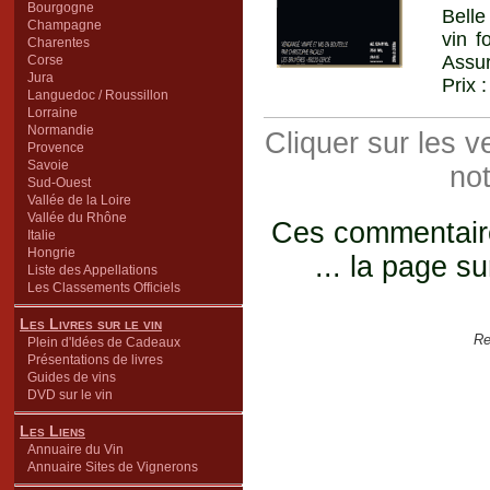
Bourgogne
Belle
Champagne
vin 
Charentes
Assur
Corse
Jura
Prix 
Languedoc / Roussillon
Lorraine
Normandie
Cliquer sur les 
Provence
Savoie
not
Sud-Ouest
Vallée de la Loire
Vallée du Rhône
Ces commentaires
Italie
Hongrie
... la page su
Liste des Appellations
Les Classements Officiels
Les Livres sur le vin
Re
Plein d'Idées de Cadeaux
Présentations de livres
Guides de vins
DVD sur le vin
Les Liens
Annuaire du Vin
Annuaire Sites de Vignerons