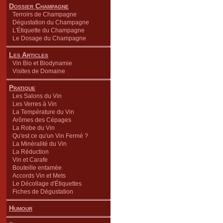
Dossier Champagne
Terroirs de Champagne
Dégustation du Champagne
L'Étiquette du Champagne
Le Dosage du Champagne
Les Articles
Vin Bio et Biodynamie
Visites de Domaine
Pratique
Les Salons du Vin
Les Verres à Vin
La Température du Vin
Arômes des Cépages
La Robe du Vin
Qu'est ce qu'un Vin Fermé ?
La Minéralité du Vin
La Réduction
Vin et Carafe
Bouteille entamée
Accords Vin et Mets
Le Décollage d'Étiquettes
Fiches de Dégustation
Humour