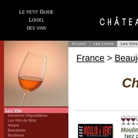
Le petit Guide
Loisel
des vins
Accueil
Les Livres
Les Vins
France
>
Beauj
Ch
Les Vins
Dernières Dégustations
Les Vins du Mois
Alsace
Moulin
Beaujolais
Bordeaux
Nez d