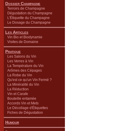
Dossier Champagne
Terroirs de Champagne
Dégustation du Champagne
L'Étiquette du Champagne
Le Dosage du Champagne
Les Articles
Vin Bio et Biodynamie
Visites de Domaine
Pratique
Les Salons du Vin
Les Verres à Vin
La Température du Vin
Arômes des Cépages
La Robe du Vin
Qu'est ce qu'un Vin Fermé ?
La Minéralité du Vin
La Réduction
Vin et Carafe
Bouteille entamée
Accords Vin et Mets
Le Décollage d'Étiquettes
Fiches de Dégustation
Humour