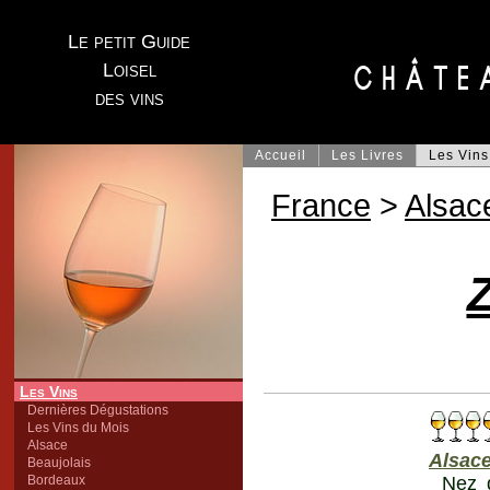
Le petit Guide
Loisel
des vins
Accueil
Les Livres
Les Vins
France
>
Alsac
Les Vins
Dernières Dégustations
Les Vins du Mois
Alsace
Alsac
Beaujolais
Bordeaux
Nez 