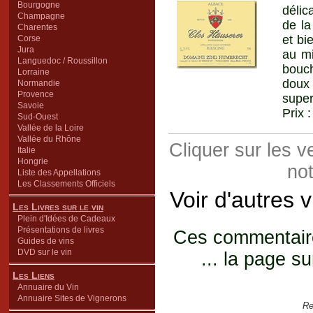
Bourgogne
délic
Champagne
de la
Charentes
et bi
Corse
Jura
au mi
Languedoc / Roussillon
bouch
Lorraine
doux
Normandie
Provence
super
Savoie
Prix 
Sud-Ouest
Vallée de la Loire
Vallée du Rhône
Cliquer sur les 
Italie
Hongrie
not
Liste des Appellations
Les Classements Officiels
Voir d'autres 
Les Livres sur le vin
Plein d'Idées de Cadeaux
Présentations de livres
Ces commentaires
Guides de vins
DVD sur le vin
... la page su
Les Liens
Annuaire du Vin
Annuaire Sites de Vignerons
Re