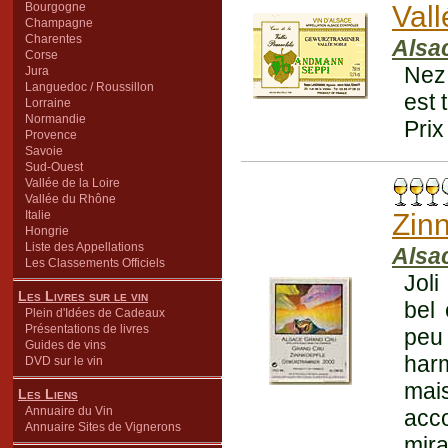
Bourgogne
Val
Champagne
Charentes
Alsa
Corse
Nez 
Jura
Languedoc / Roussillon
est 
Lorraine
Normandie
Prix
Provence
Savoie
Sud-Ouest
Vallée de la Loire
Vallée du Rhône
Italie
Zin
Hongrie
Liste des Appellations
Alsa
Les Classements Officiels
Joli
Les Livres sur le vin
bel 
Plein d'Idées de Cadeaux
Présentations de livres
peu
Guides de vins
har
DVD sur le vin
mais
Les Liens
Annuaire du Vin
acc
Annuaire Sites de Vignerons
mira