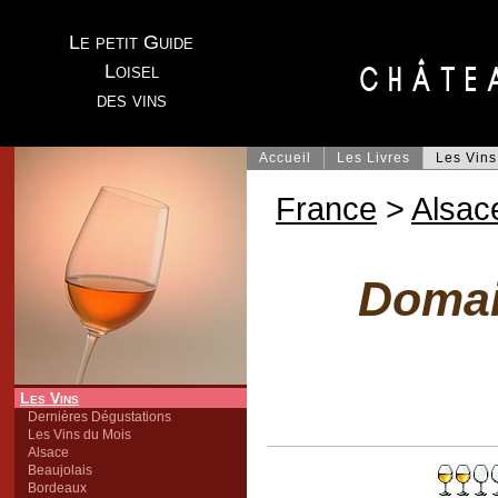
Le petit Guide
Loisel
des vins
Accueil
Les Livres
Les Vins
France
>
Alsac
Domai
Les Vins
Dernières Dégustations
Les Vins du Mois
Alsace
Beaujolais
Bordeaux