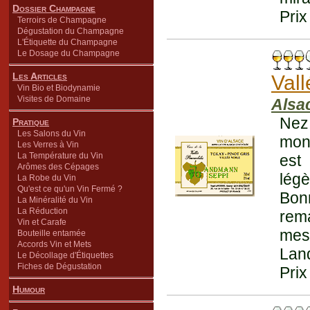
Dossier Champagne
Prix
Terroirs de Champagne
Dégustation du Champagne
L'Étiquette du Champagne
Le Dosage du Champagne
Les Articles
Val
Vin Bio et Biodynamie
Visites de Domaine
Alsa
Nez 
Pratique
Les Salons du Vin
mont
Les Verres à Vin
La Température du Vin
est
Arômes des Cépages
légè
La Robe du Vin
Qu'est ce qu'un Vin Fermé ?
Bon
La Minéralité du Vin
La Réduction
rema
Vin et Carafe
mes
Bouteille entamée
Accords Vin et Mets
Lan
Le Décollage d'Étiquettes
Fiches de Dégustation
Prix
Humour