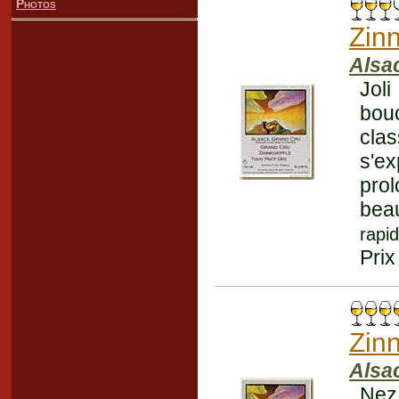
Photos
Zin
Alsa
Joli
bouc
cla
s'e
pro
bea
rapi
Prix
Zin
Alsa
Nez 