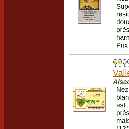
Supe
rés
douc
prés
harm
Prix
Val
Alsa
Nez 
blan
est
pré
mai
(12