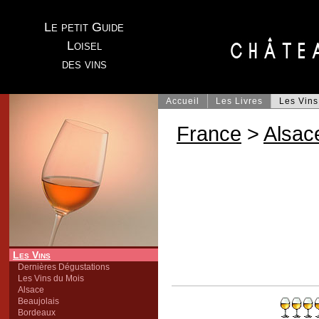
Le petit Guide
Loisel
des vins
Accueil
Les Livres
Les Vins
France
>
Alsac
Les Vins
Dernières Dégustations
Les Vins du Mois
Alsace
Beaujolais
Bordeaux