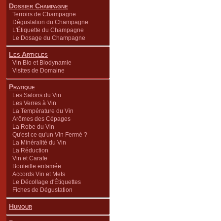
Dossier Champagne
Terroirs de Champagne
Dégustation du Champagne
L'Étiquette du Champagne
Le Dosage du Champagne
Les Articles
Vin Bio et Biodynamie
Visites de Domaine
Pratique
Les Salons du Vin
Les Verres à Vin
La Température du Vin
Arômes des Cépages
La Robe du Vin
Qu'est ce qu'un Vin Fermé ?
La Minéralité du Vin
La Réduction
Vin et Carafe
Bouteille entamée
Accords Vin et Mets
Le Décollage d'Étiquettes
Fiches de Dégustation
Humour