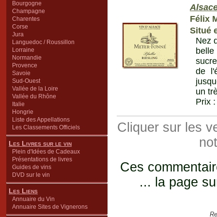
Bourgogne
Alsac
Champagne
Félix 
Charentes
Corse
Situé 
Jura
Nez d
Languedoc / Roussillon
belle
Lorraine
Normandie
sucre
Provence
de l'
Savoie
jusqu
Sud-Ouest
Vallée de la Loire
un tr
Vallée du Rhône
Prix 
Italie
Hongrie
Liste des Appellations
Cliquer sur les 
Les Classements Officiels
not
Les Livres sur le vin
Plein d'Idées de Cadeaux
Présentations de livres
Ces commentaires
Guides de vins
DVD sur le vin
... la page su
Les Liens
Annuaire du Vin
Annuaire Sites de Vignerons
Re