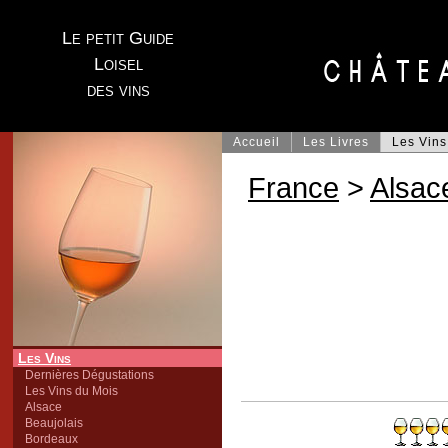
Le petit Guide
Loisel
des vins
Accueil
Les Livres
Les Vins
France
>
Alsac
Les Vins
Dernières Dégustations
Les Vins du Mois
Alsace
Beaujolais
Bordeaux