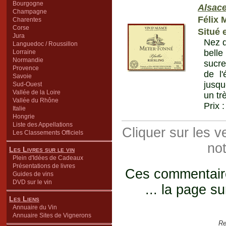
Bourgogne
Alsac
Champagne
Félix 
Charentes
Corse
Situé 
Jura
Nez d
Languedoc / Roussillon
belle
Lorraine
Normandie
sucre
Provence
de l'
Savoie
jusqu
Sud-Ouest
Vallée de la Loire
un tr
Vallée du Rhône
Prix 
Italie
Hongrie
Liste des Appellations
Cliquer sur les 
Les Classements Officiels
not
Les Livres sur le vin
Plein d'Idées de Cadeaux
Présentations de livres
Ces commentaires
Guides de vins
DVD sur le vin
... la page su
Les Liens
Annuaire du Vin
Annuaire Sites de Vignerons
Re