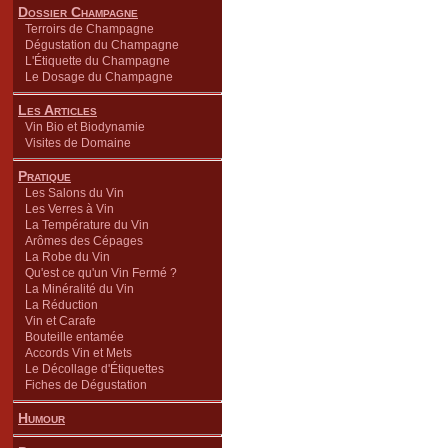
Dossier Champagne
Terroirs de Champagne
Dégustation du Champagne
L'Étiquette du Champagne
Le Dosage du Champagne
Les Articles
Vin Bio et Biodynamie
Visites de Domaine
Pratique
Les Salons du Vin
Les Verres à Vin
La Température du Vin
Arômes des Cépages
La Robe du Vin
Qu'est ce qu'un Vin Fermé ?
La Minéralité du Vin
La Réduction
Vin et Carafe
Bouteille entamée
Accords Vin et Mets
Le Décollage d'Étiquettes
Fiches de Dégustation
Humour