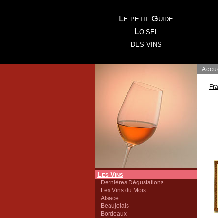
Le petit Guide
Loisel
des vins
Accu
Fr
Les Vins
Dernières Dégustations
Les Vins du Mois
Alsace
Beaujolais
Bordeaux