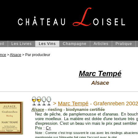
eil
Les Livres
Les Vins
Champagne
Articles
Pratique
ance
>
Alsace
> Par producteur
Marc Tempé
Alsace
>
Marc Tempé
- Grafenreben 200
Alsace
- riesling - biodynamie certifiée
Nez de pêche, de pamplemousse et d'ananas. En bouche
voire moelleux. La matière est dotée d'une texture très g
d'expression. C'est un beau vin mais le prix peut sembler
Prix :
C+
Note : Comme c'est trop souvent le cas avec les rieslings alsacien
mentionnée sur l'étiquette fait rater l'accord avec le plat.