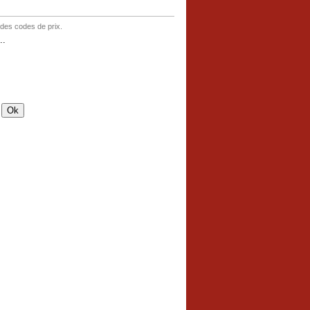
 des codes de prix.
..