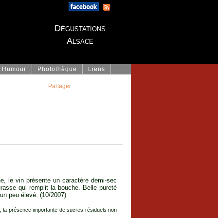
Dégustations
Alsace
Humour
Photothèque
Liens
Partager
2
, le vin présente un caractère demi-sec
rasse qui remplit la bouche. Belle pureté
 un peu élevé. (10/2007)
s, la présence importante de sucres résiduels non