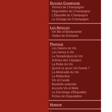
Dossier Champagne
Terroirs de Champagne
Dégustation du Champagne
L'Étiquette du Champagne
Le Dosage du Champagne
Les Articles
Vin Bio et Biodynamie
Visites de Domaine
Pratique
Les Salons du Vin
Les Verres à Vin
La Température du Vin
Arômes des Cépages
La Robe du Vin
Qu'est ce qu'un Vin Fermé ?
La Minéralité du Vin
La Réduction
Vin et Carafe
Bouteille entamée
Accords Vin et Mets
Le Décollage d'Étiquettes
Fiches de Dégustation
Humour