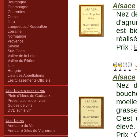
Bourgogne
Alsace
Champagne
Charentes
Nez de
Corse
d'agru
Jura
Languedoc / Roussillon
est bi
Lorraine
Normandie
réalis
Provence
Prix :
Savoie
Sud-Ouest
Vallée de la Loire
Vallée du Rhône
Italie
Hongrie
Alsace
Liste des Appellations
Les Classements Officiels
Nez d
Les Livres sur le vin
bouche
Plein d'Idées de Cadeaux
moell
Présentations de livres
Guides de vins
grasse
DVD sur le vin
C'est
Les Liens
élevé.
Annuaire du Vin
Annuaire Sites de Vignerons
Prix :