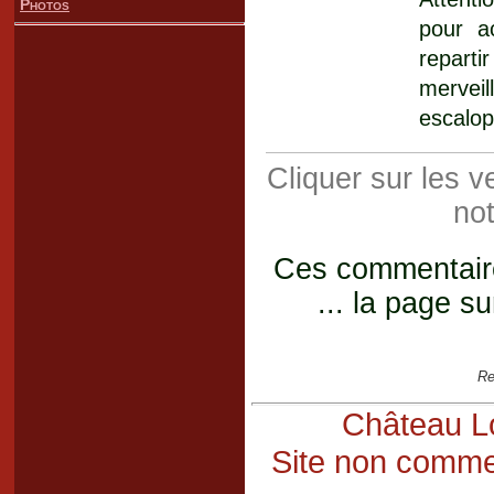
Photos
pour a
reparti
merveil
escalop
Cliquer sur les 
not
Ces commentaires
... la page su
Re
Château Lo
Site non commer