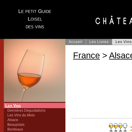
Le petit Guide
Loisel
des vins
Accueil
Les Livres
Les Vins
France
>
Alsac
Les Vins
Dernières Dégustations
Les Vins du Mois
Alsace
Beaujolais
Bordeaux