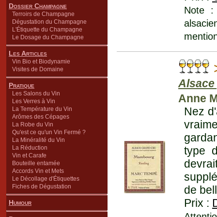
Dossier Champagne
Note :
Terroirs de Champagne
alsaci
Dégustation du Champagne
L'Étiquette du Champagne
mentionn
Le Dosage du Champagne
Les Articles
Vin Bio et Biodynamie
Visites de Domaine
Alsace
Pratique
Les Salons du Vin
Anne M
Les Verres à Vin
Nez d'
La Température du Vin
Arômes des Cépages
vraime
La Robe du Vin
Qu'est ce qu'un Vin Fermé ?
gardan
La Minéralité du Vin
La Réduction
type d
Vin et Carafe
devrai
Bouteille entamée
Accords Vin et Mets
supplé
Le Décollage d'Étiquettes
Fiches de Dégustation
de bel
Prix :
Humour
Attenti