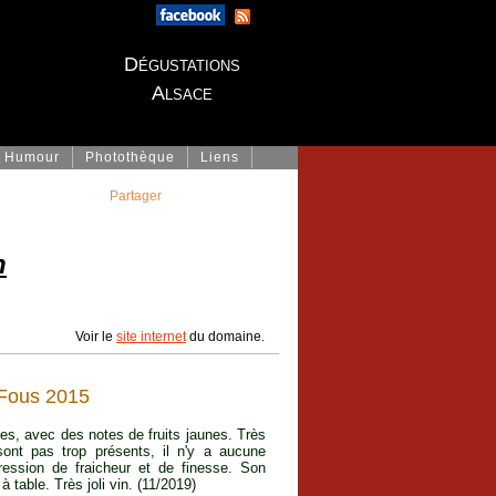
Dégustations
Alsace
Humour
Photothèque
Liens
Partager
h
Voir le
site internet
du domaine.
Fous 2015
es, avec des notes de fruits jaunes. Très
sont pas trop présents, il n'y a aucune
ression de fraicheur et de finesse. Son
à table. Très joli vin. (11/2019)