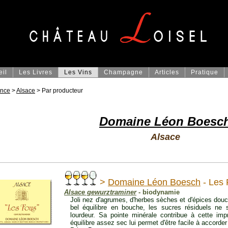
eil
Les Livres
Les Vins
Champagne
Articles
Pratique
ance
>
Alsace
> Par producteur
Domaine Léon Boesc
Alsace
>
Domaine Léon Boesch
- Les 
Alsace gewurztraminer
- biodynamie
Joli nez d'agrumes, d'herbes sèches et d'épices douc
bel équilibre en bouche, les sucres résiduels ne 
lourdeur. Sa pointe minérale contribue à cette imp
équilibre assez sec lui permet d'être facile à accorder 