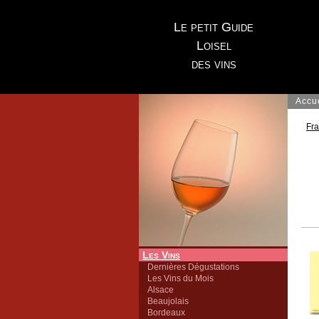
Le petit Guide
Loisel
des vins
Accu
Fr
Les Vins
Dernières Dégustations
Les Vins du Mois
Alsace
Beaujolais
Bordeaux