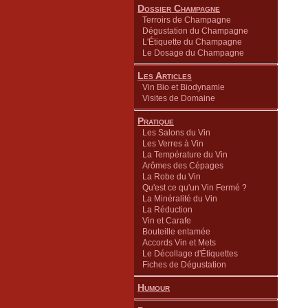
Dossier Champagne
Terroirs de Champagne
Dégustation du Champagne
L'Étiquette du Champagne
Le Dosage du Champagne
Les Articles
Vin Bio et Biodynamie
Visites de Domaine
Pratique
Les Salons du Vin
Les Verres à Vin
La Température du Vin
Arômes des Cépages
La Robe du Vin
Qu'est ce qu'un Vin Fermé ?
La Minéralité du Vin
La Réduction
Vin et Carafe
Bouteille entamée
Accords Vin et Mets
Le Décollage d'Étiquettes
Fiches de Dégustation
Humour