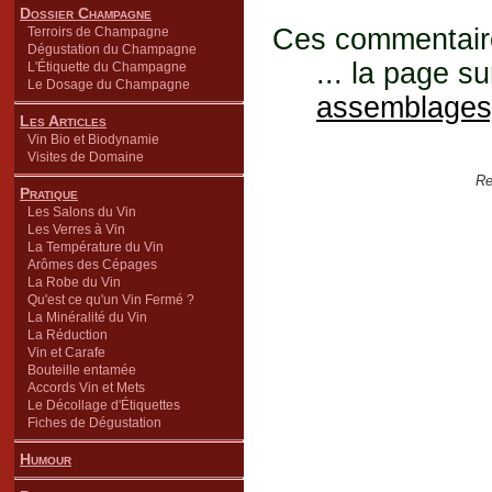
Dossier Champagne
Ces commentaires
Terroirs de Champagne
Dégustation du Champagne
... la page su
L'Étiquette du Champagne
Le Dosage du Champagne
assemblages
Les Articles
Vin Bio et Biodynamie
Visites de Domaine
Re
Pratique
Les Salons du Vin
Les Verres à Vin
La Température du Vin
Arômes des Cépages
La Robe du Vin
Qu'est ce qu'un Vin Fermé ?
La Minéralité du Vin
La Réduction
Vin et Carafe
Bouteille entamée
Accords Vin et Mets
Le Décollage d'Étiquettes
Fiches de Dégustation
Humour