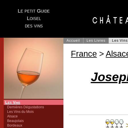
Le petit Guide
Loisel
des vins
Accueil
Les Livres
Les Vins
France
>
Alsac
Joseph
Les Vins
Dernières Dégustations
Les Vins du Mois
Alsace
Beaujolais
Bordeaux