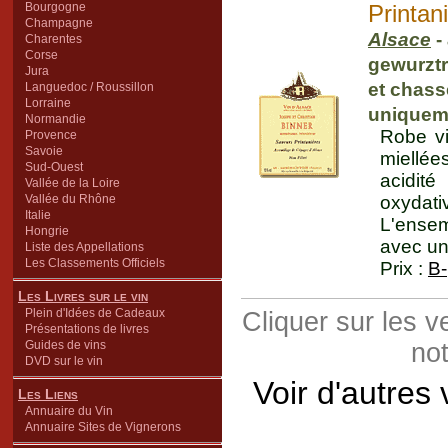
Bourgogne
Printan
Champagne
Alsace
-
Charentes
Corse
gewurzt
Jura
et chass
Languedoc / Roussillon
Lorraine
uniquem
Normandie
Robe vi
Provence
Savoie
miellée
Sud-Ouest
acidit
Vallée de la Loire
Vallée du Rhône
oxydat
Italie
L'ensem
Hongrie
avec un
Liste des Appellations
Les Classements Officiels
Prix :
B-
Les Livres sur le vin
Plein d'Idées de Cadeaux
Cliquer sur les 
Présentations de livres
Guides de vins
not
DVD sur le vin
Voir d'autres
Les Liens
Annuaire du Vin
Annuaire Sites de Vignerons