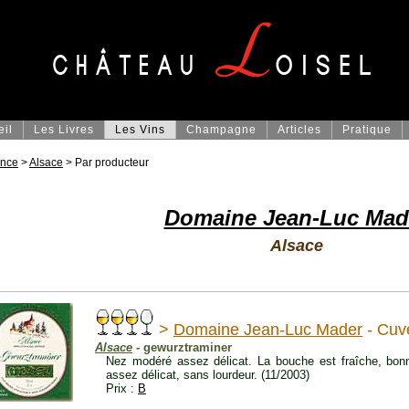
eil
Les Livres
Les Vins
Champagne
Articles
Pratique
ance
>
Alsace
> Par producteur
Domaine Jean-Luc Mad
Alsace
>
Domaine Jean-Luc Mader
- Cuv
Alsace
- gewurztraminer
Nez modéré assez délicat. La bouche est fraîche, bonne 
assez délicat, sans lourdeur. (11/2003)
Prix :
B