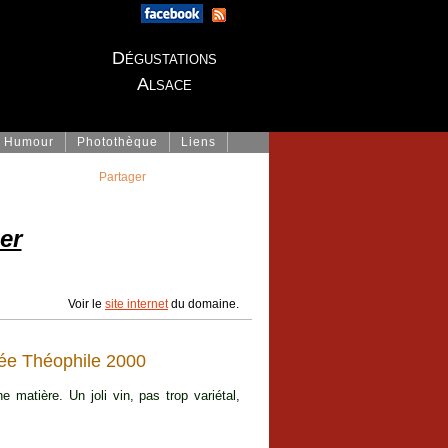
Dégustations
Alsace
Humour
Photothèque
Liens
Partager
er
Voir le
site internet
du domaine.
ée Théophile 2000
matière. Un joli vin, pas trop variétal,