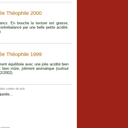
ée Théophile 2000
lancs. En bouche la texture est grasse,
ontrebalancé par une belle petite acidité.
)
ée Théophile 1999
ent équilibrée avec une jolie acidité bien
t bien mûre, joliment aromatique (surtout
12/2002)
 des codes de prix.
ustés...