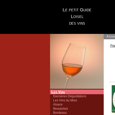
Le petit Guide
Loisel
des vins
Accu
Fr
Les Vins
Dernières Dégustations
Les Vins du Mois
Alsace
Beaujolais
Bordeaux