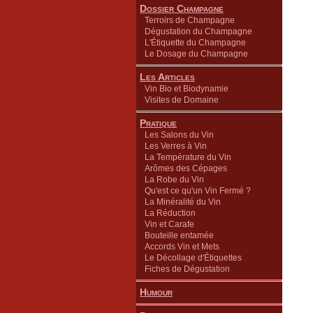
Dossier Champagne
Terroirs de Champagne
Dégustation du Champagne
L'Étiquette du Champagne
Le Dosage du Champagne
Les Articles
Vin Bio et Biodynamie
Visites de Domaine
Pratique
Les Salons du Vin
Les Verres à Vin
La Température du Vin
Arômes des Cépages
La Robe du Vin
Qu'est ce qu'un Vin Fermé ?
La Minéralité du Vin
La Réduction
Vin et Carafe
Bouteille entamée
Accords Vin et Mets
Le Décollage d'Étiquettes
Fiches de Dégustation
Humour