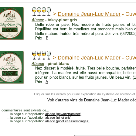
>
Domaine Jean-Luc Mader
- Cuv
Alsace
- tokay-pinot gris
Belle robe or pâle. Nez modéré de fruits jaunes et b
l'équilibre est bon: le moelleux est prononcé mais bien c
Belle matière fruitée, très mûre et pure. Joli vin. (03/2003
Prix :
B
>
Domaine Jean-Luc Mader
- Cuv
Alsace
- pinot blanc
Nez discret à modéré, fruité. Très belle bouche, parfaitem
intégrée. La matière est elle aussi remarquable, belle e
pour un pinot blanc), sur les fruits jaunes. Un beau vin. (
Prix :
A
Cliquer sur les verres pour une explication du système de notation et
Voir d'autres vins de
Domaine Jean-Luc Mader
dég
 commentaires sont extraits de...
... la page sur l'appellation
alsace (gewurztraminer)
... la page sur l'appellation
alsace (pinot gris)
... la page sur l'appellation
alsace (pinot et assemblages)