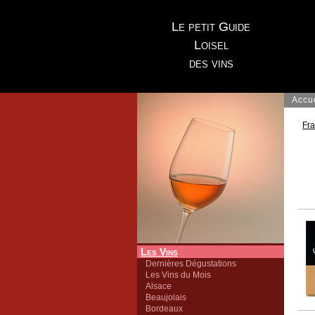
Le petit Guide
Loisel
des vins
Accu
Fr
Les Vins
Dernières Dégustations
Les Vins du Mois
Alsace
Beaujolais
Bordeaux