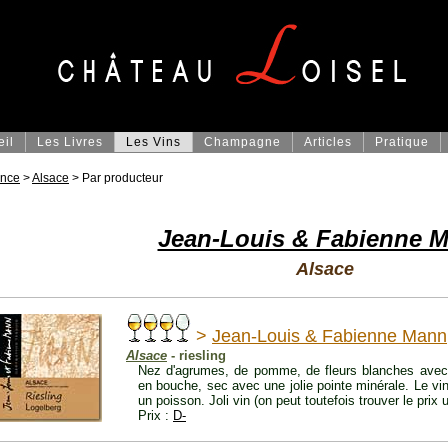
eil
Les Livres
Les Vins
Champagne
Articles
Pratique
ance
>
Alsace
> Par producteur
Jean-Louis & Fabienne 
Alsace
>
Jean-Louis & Fabienne Mann
Alsace
- riesling
Nez d'agrumes, de pomme, de fleurs blanches avec d
en bouche, sec avec une jolie pointe minérale. Le vi
un poisson. Joli vin (on peut toutefois trouver le prix
Prix :
D-