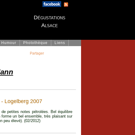
Dégustations
Alsace
Humour
Photothèque
Liens
Partager
Mann
- Logelberg 2007
e petites notes pétrolées. Bel équilibre
n forme un bel ensemble, très plaisant sur
 un peu élevé). (02/2012)