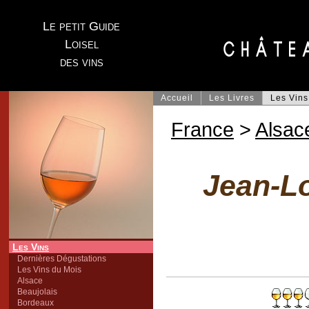
Le petit Guide
Loisel
des vins
Accueil
Les Livres
Les Vins
France
>
Alsac
Jean-L
Les Vins
Dernières Dégustations
Les Vins du Mois
Alsace
Beaujolais
Bordeaux