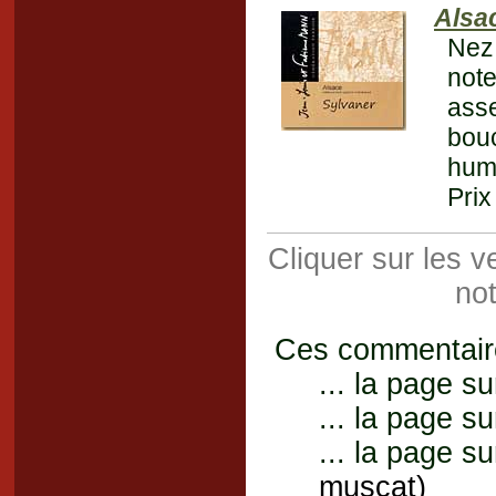
Alsa
Nez
note
ass
bouc
humi
Prix
Cliquer sur les 
not
Ces commentaires
... la page su
... la page su
... la page su
muscat)