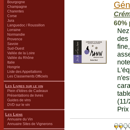
Bourgogne
Géné
Champagne
Charentes
Crém
Corse
Jura
60% p
Languedoc / Roussillon
Nez 
Lorraine
Normandie
des
Provence
Savoie
fin
Sud-Ouest
asse
Vallée de la Loire
Vallée du Rhône
not
Italie
Hongrie
L'éq
Liste des Appellations
n'e
Les Classements Officiels
cara
Les Livres sur le vin
Plein d'Idées de Cadeaux
tabl
Présentations de livres
(11/
Guides de vins
DVD sur le vin
Prix
Les Liens
Annuaire du Vin
Annuaire Sites de Vignerons