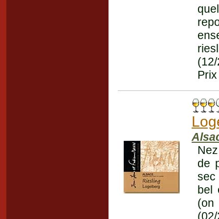
quel
rep
ens
rie
(12
Prix
Log
Alsa
Nez
de p
sec 
bel 
(on
(02