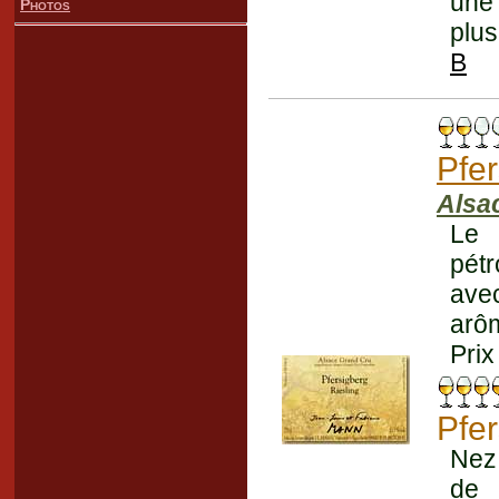
une
Photos
plus
B
Pfe
Alsa
Le 
pétr
ave
arôm
Prix
Pfe
Nez
de 