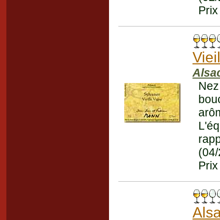
Prix
Viei
Alsa
Nez 
bouc
arôm
L'éq
rapp
(04
Prix
Als