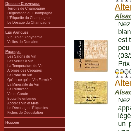
Dossier Champagne
Alt
Terroirs de Champagne
Dégustation du Champagne
Alsa
L'Étiquette du Champagne
Nez
Le Dosage du Champagne
blan
Les Articles
Vin Bio et Biodynamie
est 
Visites de Domaine
peu
Pratique
(03/
Les Salons du Vin
Les Verres à Vin
Prix
La Température du Vin
Arômes des Cépages
La Robe du Vin
Qu'est ce qu'un Vin Fermé ?
Alt
La Minéralité du Vin
La Réduction
Alsa
Vin et Carafe
Nez
Bouteille entamée
Accords Vin et Mets
app
Le Décollage d'Étiquettes
Fiches de Dégustation
légè
Humour
un 