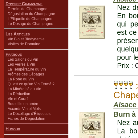
Dossier Champagne
Nez de
Terroirs de Champagne
Dégustation du Champagne
En bou
L'Étiquette du Champagne
qui pe
Le Dosage du Champagne
est-ce
Les Articles
présen
Vin Bio et Biodynamie
Visites de Domaine
quelqu
Pratique
pour l
Les Salons du Vin
Prix :
Les Verres à Vin
La Température du Vin
Arômes des Cépages
La Robe du Vin
Qu'est ce qu'un Vin Fermé ?
La Minéralité du Vin
Chape
La Réduction
Vin et Carafe
Alsace 
Bouteille entamée
Accords Vin et Mets
Burn à
Le Décollage d'Étiquettes
Fiches de Dégustation
Nez au
Humour
La bou