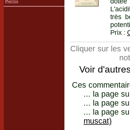
dotée 
Photos
L'acid
très b
potent
Prix :
Cliquer sur les 
not
Voir d'autre
Ces commentaires
... la page su
... la page su
... la page su
muscat)