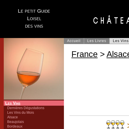
Le petit Guide
Loisel
des vins
Accueil
Les Livres
Les Vins
France
>
Alsac
Les Vins
Dernières Dégustations
Les Vins du Mois
Alsace
Beaujolais
Bordeaux