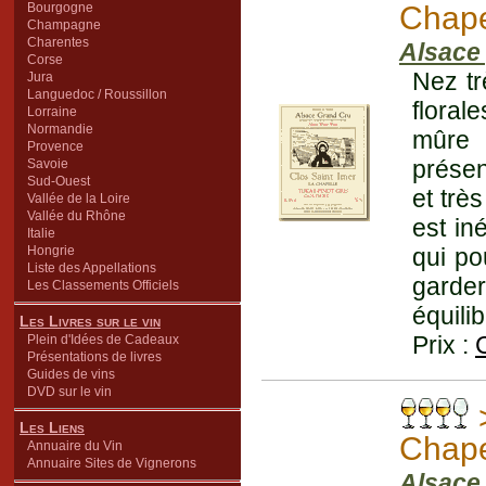
Bourgogne
Chape
Champagne
Charentes
Alsace 
Corse
Nez tr
Jura
Languedoc / Roussillon
floral
Lorraine
Normandie
mûre 
Provence
présen
Savoie
Sud-Ouest
et très
Vallée de la Loire
Vallée du Rhône
est in
Italie
Hongrie
qui po
Liste des Appellations
garder
Les Classements Officiels
équili
Les Livres sur le vin
Prix :
Plein d'Idées de Cadeaux
Présentations de livres
Guides de vins
DVD sur le vin
Les Liens
Chape
Annuaire du Vin
Annuaire Sites de Vignerons
Alsace 