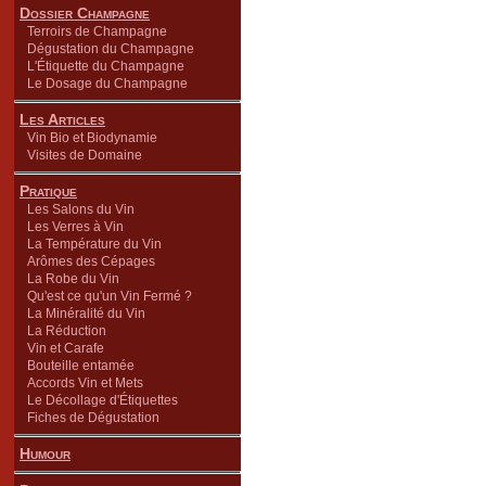
Dossier Champagne
Terroirs de Champagne
Dégustation du Champagne
L'Étiquette du Champagne
Le Dosage du Champagne
Les Articles
Vin Bio et Biodynamie
Visites de Domaine
Pratique
Les Salons du Vin
Les Verres à Vin
La Température du Vin
Arômes des Cépages
La Robe du Vin
Qu'est ce qu'un Vin Fermé ?
La Minéralité du Vin
La Réduction
Vin et Carafe
Bouteille entamée
Accords Vin et Mets
Le Décollage d'Étiquettes
Fiches de Dégustation
Humour