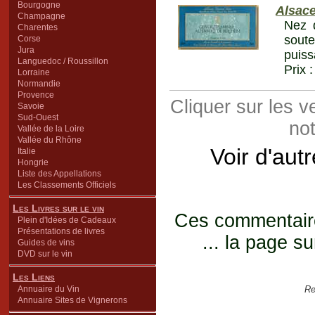
Bourgogne
Alsace
Champagne
Nez d
Charentes
sout
Corse
Jura
puiss
Languedoc / Roussillon
Prix 
Lorraine
Normandie
Provence
Cliquer sur les 
Savoie
Sud-Ouest
not
Vallée de la Loire
Vallée du Rhône
Voir d'aut
Italie
Hongrie
Liste des Appellations
Les Classements Officiels
Les Livres sur le vin
Ces commentaires
Plein d'Idées de Cadeaux
Présentations de livres
... la page su
Guides de vins
DVD sur le vin
Les Liens
Annuaire du Vin
Re
Annuaire Sites de Vignerons