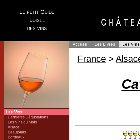
Le petit Guide
Loisel
des vins
Accueil
Les Livres
Les Vins
France
>
Alsac
Ca
Les Vins
Dernières Dégustations
Les Vins du Mois
Alsace
Beaujolais
Bordeaux