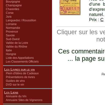
Bourgogne
d'une b
Champagne
d'expre
Charentes
Corse
naturel.
Jura
Prix :
C
Languedoc / Roussillon
Lorraine
Normandie
Cliquer sur les 
Provence
Savoie
not
Sud-Ouest
Vallée de la Loire
Vallée du Rhône
Ces commentaires
Italie
Hongrie
... la page su
Liste des Appellations
Les Classements Officiels
Les Livres sur le vin
Plein d'Idées de Cadeaux
Re
Présentations de livres
Guides de vins
DVD sur le vin
Les Liens
Annuaire du Vin
Annuaire Sites de Vignerons