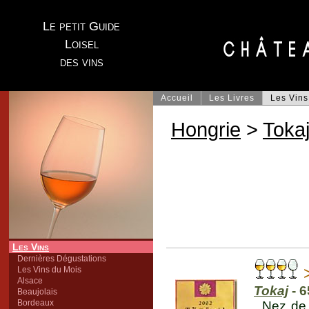
Le petit Guide
Loisel
des vins
Accueil
Les Livres
Les Vins
Hongrie
>
Toka
Les Vins
Dernières Dégustations
>
Les Vins du Mois
Alsace
Tokaj
- 6
Beaujolais
Bordeaux
Nez de 