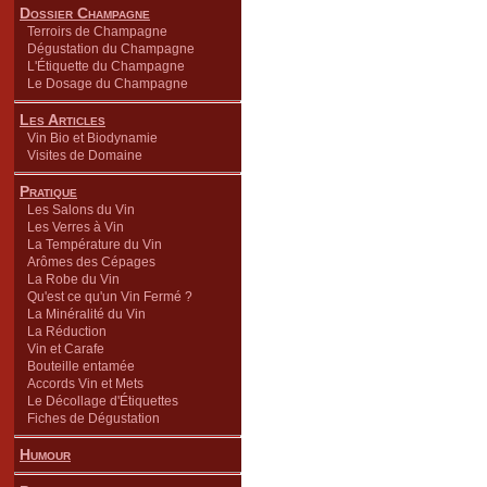
Dossier Champagne
Terroirs de Champagne
Dégustation du Champagne
L'Étiquette du Champagne
Le Dosage du Champagne
Les Articles
Vin Bio et Biodynamie
Visites de Domaine
Pratique
Les Salons du Vin
Les Verres à Vin
La Température du Vin
Arômes des Cépages
La Robe du Vin
Qu'est ce qu'un Vin Fermé ?
La Minéralité du Vin
La Réduction
Vin et Carafe
Bouteille entamée
Accords Vin et Mets
Le Décollage d'Étiquettes
Fiches de Dégustation
Humour