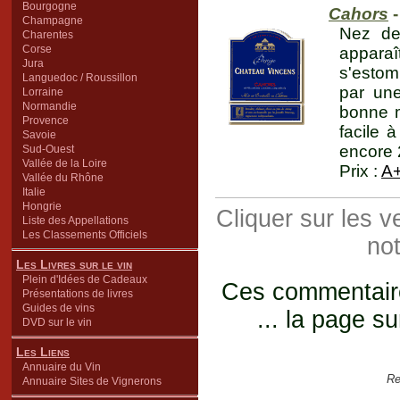
Bourgogne
Cahors
-
Champagne
Nez de
Charentes
Corse
apparaî
Jura
s'estom
Languedoc / Roussillon
par une
Lorraine
Normandie
bonne m
Provence
facile 
Savoie
encore 
Sud-Ouest
Vallée de la Loire
Prix :
A
Vallée du Rhône
Italie
Hongrie
Cliquer sur les 
Liste des Appellations
Les Classements Officiels
not
Les Livres sur le vin
Plein d'Idées de Cadeaux
Ces commentaires
Présentations de livres
Guides de vins
... la page su
DVD sur le vin
Les Liens
Annuaire du Vin
Re
Annuaire Sites de Vignerons