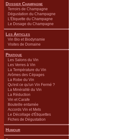
Dossier Champagne
Terroirs de Champagne
Dégustation du Champagne
L'Étiquette du Champagne
Le Dosage du Champagne
Les Articles
Vin Bio et Biodynamie
Visites de Domaine
Pratique
Les Salons du Vin
Les Verres à Vin
La Température du Vin
Arômes des Cépages
La Robe du Vin
Qu'est ce qu'un Vin Fermé ?
La Minéralité du Vin
La Réduction
Vin et Carafe
Bouteille entamée
Accords Vin et Mets
Le Décollage d'Étiquettes
Fiches de Dégustation
Humour