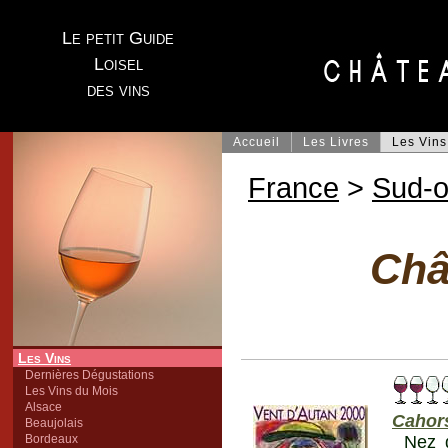
Le petit Guide
Loisel
des vins
Accueil
Les Livres
Les Vins
France
>
Sud-o
Châ
Les Vins
Dernières Dégustations
Les Vins du Mois
Alsace
Cahor
Beaujolais
Bordeaux
Nez d