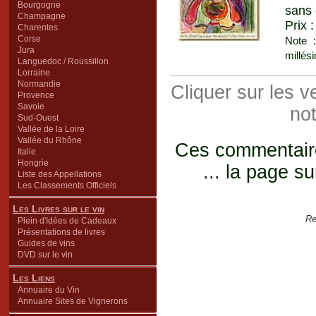
Bourgogne
sans 
Champagne
Prix 
Charentes
Corse
Note :
Jura
millés
Languedoc / Roussillon
Lorraine
Normandie
Cliquer sur les 
Provence
Savoie
not
Sud-Ouest
Vallée de la Loire
Vallée du Rhône
Ces commentaires
Italie
Hongrie
... la page su
Liste des Appellations
Les Classements Officiels
Les Livres sur le vin
Re
Plein d'Idées de Cadeaux
Présentations de livres
Guides de vins
DVD sur le vin
Les Liens
Annuaire du Vin
Annuaire Sites de Vignerons