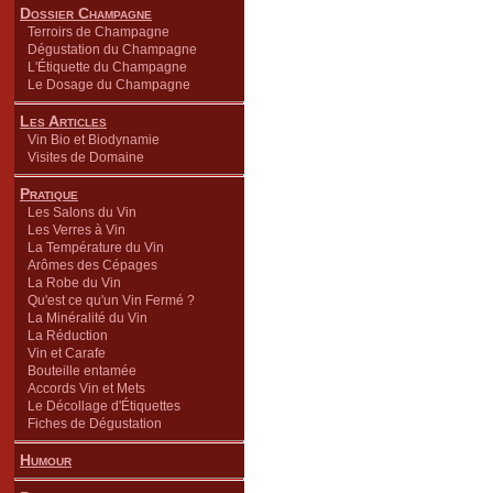
Dossier Champagne
Terroirs de Champagne
Dégustation du Champagne
L'Étiquette du Champagne
Le Dosage du Champagne
Les Articles
Vin Bio et Biodynamie
Visites de Domaine
Pratique
Les Salons du Vin
Les Verres à Vin
La Température du Vin
Arômes des Cépages
La Robe du Vin
Qu'est ce qu'un Vin Fermé ?
La Minéralité du Vin
La Réduction
Vin et Carafe
Bouteille entamée
Accords Vin et Mets
Le Décollage d'Étiquettes
Fiches de Dégustation
Humour