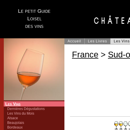
Le petit Guide
Loisel
des vins
Accueil
Les Livres
Les Vins
France
>
Sud-o
Les Vins
Dernières Dégustations
Les Vins du Mois
Alsace
Beaujolais
Bordeaux