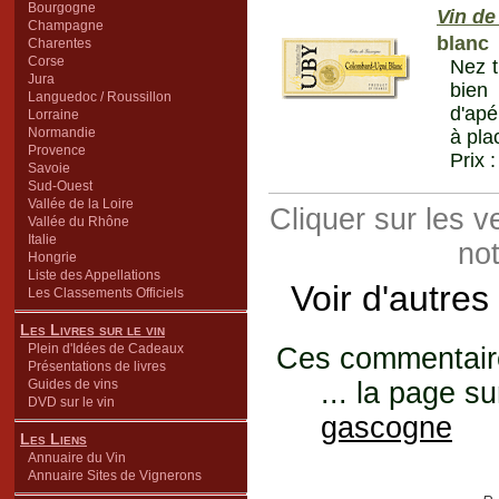
Bourgogne
Vin de
Champagne
blanc
Charentes
Corse
Nez t
Jura
bien 
Languedoc / Roussillon
d'apér
Lorraine
Normandie
à pla
Provence
Prix 
Savoie
Sud-Ouest
Vallée de la Loire
Cliquer sur les 
Vallée du Rhône
Italie
not
Hongrie
Liste des Appellations
Voir d'autres
Les Classements Officiels
Les Livres sur le vin
Plein d'Idées de Cadeaux
Ces commentaires
Présentations de livres
Guides de vins
... la page su
DVD sur le vin
gascogne
Les Liens
Annuaire du Vin
Annuaire Sites de Vignerons