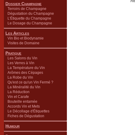
Re
Dossier Champagne
Terroirs de Champagne
Dégustation du Champagne
L'Étiquette du Champagne
Le Dosage du Champagne
Les Articles
Vin Bio et Biodynamie
Visites de Domaine
Pratique
Les Salons du Vin
Les Verres à Vin
La Température du Vin
Arômes des Cépages
La Robe du Vin
Qu'est ce qu'un Vin Fermé ?
La Minéralité du Vin
La Réduction
Vin et Carafe
Bouteille entamée
Accords Vin et Mets
Le Décollage d'Étiquettes
Fiches de Dégustation
Humour