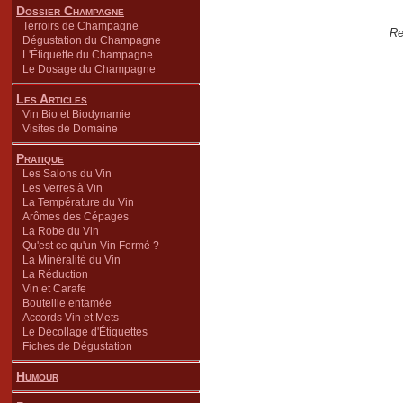
Dossier Champagne
Terroirs de Champagne
Re
Dégustation du Champagne
L'Étiquette du Champagne
Le Dosage du Champagne
Les Articles
Vin Bio et Biodynamie
Visites de Domaine
Pratique
Les Salons du Vin
Les Verres à Vin
La Température du Vin
Arômes des Cépages
La Robe du Vin
Qu'est ce qu'un Vin Fermé ?
La Minéralité du Vin
La Réduction
Vin et Carafe
Bouteille entamée
Accords Vin et Mets
Le Décollage d'Étiquettes
Fiches de Dégustation
Humour