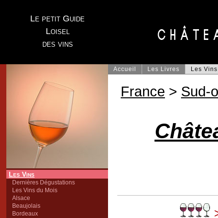
Le petit Guide
Loisel
des vins
Accueil
Les Livres
Les Vins
France
>
Sud-o
Châte
Les Vins
Dernières Dégustations
Les Vins du Mois
Alsace
Beaujolais
Bordeaux