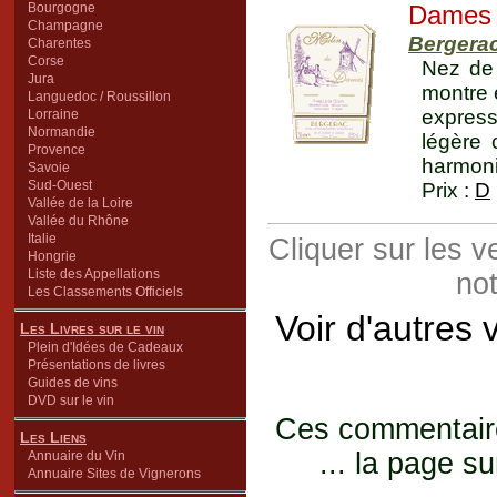
Bourgogne
Dames
Champagne
Bergera
Charentes
Corse
Nez de 
Jura
montre 
Languedoc / Roussillon
express
Lorraine
Normandie
légère 
Provence
harmonie
Savoie
Sud-Ouest
Prix :
D
Vallée de la Loire
Vallée du Rhône
Italie
Cliquer sur les 
Hongrie
Liste des Appellations
not
Les Classements Officiels
Voir d'autres 
Les Livres sur le vin
Plein d'Idées de Cadeaux
Présentations de livres
Guides de vins
DVD sur le vin
Ces commentaires
Les Liens
... la page su
Annuaire du Vin
Annuaire Sites de Vignerons