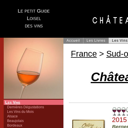
Le petit Guide
Loisel
des vins
Accueil
Les Livres
Les Vins
France
>
Sud-o
Châte
Les Vins
Dernières Dégustations
Les Vins du Mois
Alsace
2015
Beaujolais
Bordeaux
Berge