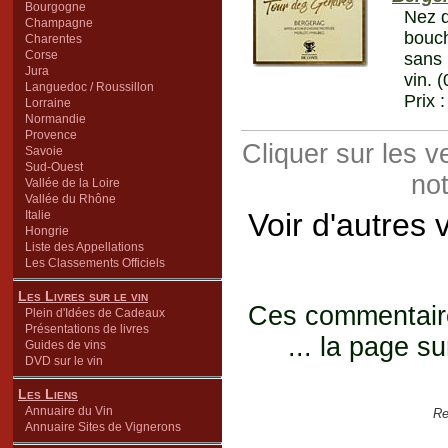
Bourgogne
Nez d
Champagne
bouch
Charentes
Corse
sans 
Jura
vin. 
Languedoc / Roussillon
Prix 
Lorraine
Normandie
Provence
Cliquer sur les 
Savoie
Sud-Ouest
not
Vallée de la Loire
Vallée du Rhône
Voir d'autres 
Italie
Hongrie
Liste des Appellations
Les Classements Officiels
Les Livres sur le vin
Ces commentaires
Plein d'Idées de Cadeaux
Présentations de livres
... la page su
Guides de vins
DVD sur le vin
Les Liens
Annuaire du Vin
Re
Annuaire Sites de Vignerons