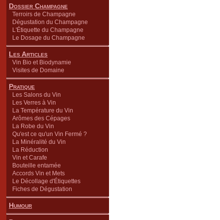
Dossier Champagne
Terroirs de Champagne
Dégustation du Champagne
L'Étiquette du Champagne
Le Dosage du Champagne
Les Articles
Vin Bio et Biodynamie
Visites de Domaine
Pratique
Les Salons du Vin
Les Verres à Vin
La Température du Vin
Arômes des Cépages
La Robe du Vin
Qu'est ce qu'un Vin Fermé ?
La Minéralité du Vin
La Réduction
Vin et Carafe
Bouteille entamée
Accords Vin et Mets
Le Décollage d'Étiquettes
Fiches de Dégustation
Humour