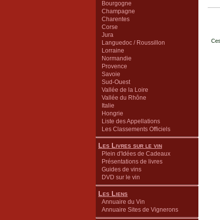
Bourgogne
Champagne
Charentes
Corse
Jura
Ces
Languedoc / Roussillon
Lorraine
Normandie
Provence
Savoie
Sud-Ouest
Vallée de la Loire
Vallée du Rhône
Italie
Hongrie
Liste des Appellations
Les Classements Officiels
Les Livres sur le vin
Plein d'Idées de Cadeaux
Présentations de livres
Guides de vins
DVD sur le vin
Les Liens
Annuaire du Vin
Annuaire Sites de Vignerons