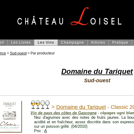
eil
Les Livres
Les Vins
Champagne
Articles
Pratique
ance
>
Sud-ouest
> Par producteur
Domaine du Tariquet
Sud-ouest
>
Domaine du Tariquet
- Classic 2
Vin de pays des côtes de Gascogne
- cépages ugni bla
Nez d'agrumes avec des notes de fruits jaunes. La bouc
acidité et en fraîcheur, assez discrète dans son expres
sur un poisson grillé. (04/2010)
Prix :
A