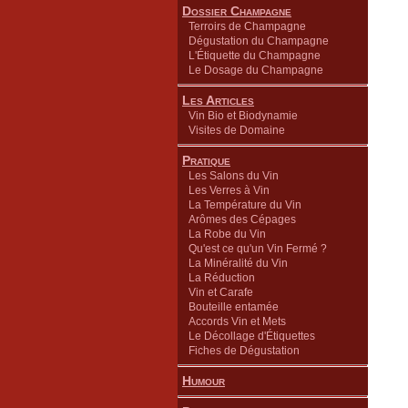
Dossier Champagne
Terroirs de Champagne
Dégustation du Champagne
L'Étiquette du Champagne
Le Dosage du Champagne
Les Articles
Vin Bio et Biodynamie
Visites de Domaine
Pratique
Les Salons du Vin
Les Verres à Vin
La Température du Vin
Arômes des Cépages
La Robe du Vin
Qu'est ce qu'un Vin Fermé ?
La Minéralité du Vin
La Réduction
Vin et Carafe
Bouteille entamée
Accords Vin et Mets
Le Décollage d'Étiquettes
Fiches de Dégustation
Humour