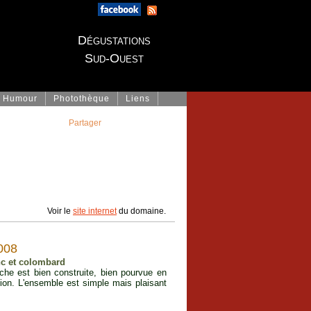
Dégustations
Sud-Ouest
Humour
Photothèque
Liens
Partager
Voir le
site internet
du domaine.
008
nc et colombard
he est bien construite, bien pourvue en
sion. L'ensemble est simple mais plaisant