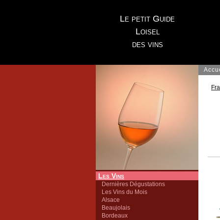
Le petit Guide
Loisel
des vins
Accu
Fr
Les Vins
Dernières Dégustations
Les Vins du Mois
Alsace
Beaujolais
Bordeaux