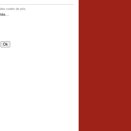
 des codes de prix.
és...