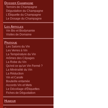
Dossier Champagne
Terroirs de Champagne
Dégustation du Champagne
L'Étiquette du Champagne
Le Dosage du Champagne
Les Articles
Vin Bio et Biodynamie
Visites de Domaine
Pratique
Les Salons du Vin
Les Verres à Vin
La Température du Vin
Arômes des Cépages
La Robe du Vin
Qu'est ce qu'un Vin Fermé ?
La Minéralité du Vin
La Réduction
Vin et Carafe
Bouteille entamée
Accords Vin et Mets
Le Décollage d'Étiquettes
Fiches de Dégustation
Humour