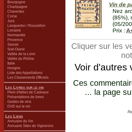
Bourgogne
Vin de p
Champagne
Nez aro
Charentes
Corse
(85%), 
Jura
(05/200
Languedoc / Roussillon
Prix :
A
Lorraine
Normandie
Provence
Cliquer sur les 
Savoie
Sud-Ouest
not
Vallée de la Loire
Vallée du Rhône
Italie
Voir d'autres
Hongrie
Liste des Appellations
Les Classements Officiels
Ces commentaires
Les Livres sur le vin
... la page su
Plein d'Idées de Cadeaux
Présentations de livres
Guides de vins
DVD sur le vin
Re
Les Liens
Annuaire du Vin
Annuaire Sites de Vignerons