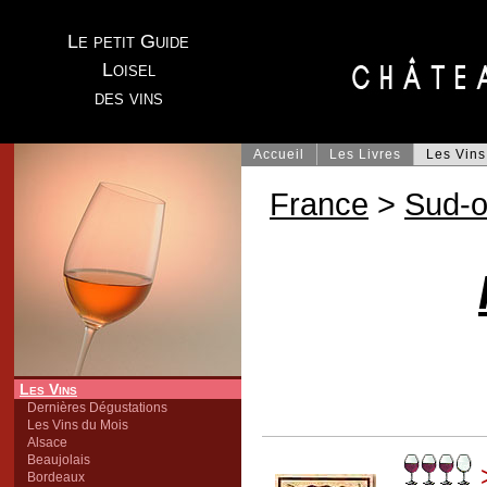
Le petit Guide
Loisel
des vins
Accueil
Les Livres
Les Vins
France
>
Sud-o
Les Vins
Dernières Dégustations
Les Vins du Mois
Alsace
Beaujolais
Bordeaux