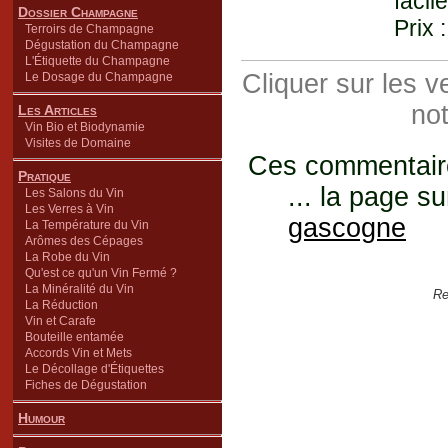
facil
Dossier Champagne
Prix 
Terroirs de Champagne
Dégustation du Champagne
L'Étiquette du Champagne
Cliquer sur les 
Le Dosage du Champagne
not
Les Articles
Vin Bio et Biodynamie
Visites de Domaine
Ces commentaires
Pratique
... la page su
Les Salons du Vin
Les Verres à Vin
gascogne
La Température du Vin
Arômes des Cépages
La Robe du Vin
Qu'est ce qu'un Vin Fermé ?
La Minéralité du Vin
Re
La Réduction
Vin et Carafe
Bouteille entamée
Accords Vin et Mets
Le Décollage d'Étiquettes
Fiches de Dégustation
Humour