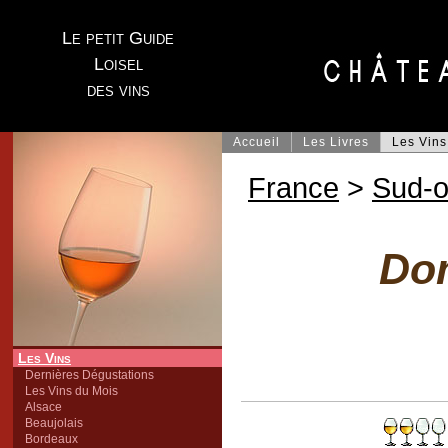
Le petit Guide
Loisel
des vins
Accueil
Les Livres
Les Vins
France
>
Sud-o
Do
Les Vins
Dernières Dégustations
Les Vins du Mois
Alsace
Beaujolais
Bordeaux