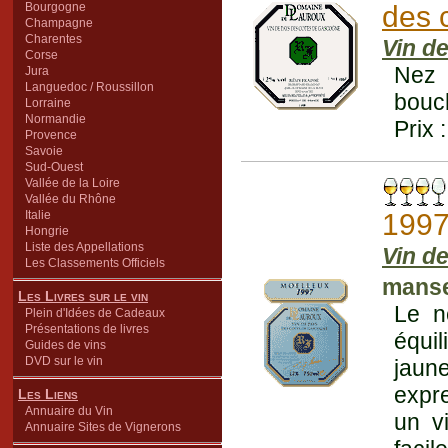
Bourgogne
des 
Champagne
Charentes
Vin d
Corse
Nez 
Jura
Languedoc / Roussillon
bouc
Lorraine
Normandie
Prix 
Provence
Savoie
Sud-Ouest
Vallée de la Loire
Vallée du Rhône
Italie
199
Hongrie
Liste des Appellations
Vin d
Les Classements Officiels
manse
Les Livres sur le vin
Le n
Plein d'Idées de Cadeaux
Présentations de livres
équi
Guides de vins
DVD sur le vin
jaun
expre
Les Liens
Annuaire du Vin
un v
Annuaire Sites de Vignerons