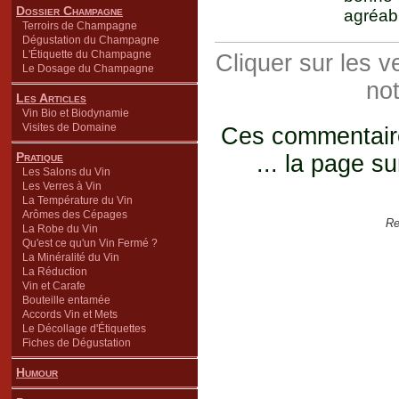
Dossier Champagne
agréabl
Terroirs de Champagne
Dégustation du Champagne
L'Étiquette du Champagne
Cliquer sur les 
Le Dosage du Champagne
not
Les Articles
Vin Bio et Biodynamie
Visites de Domaine
Ces commentaires
Pratique
... la page su
Les Salons du Vin
Les Verres à Vin
La Température du Vin
Arômes des Cépages
Re
La Robe du Vin
Qu'est ce qu'un Vin Fermé ?
La Minéralité du Vin
La Réduction
Vin et Carafe
Bouteille entamée
Accords Vin et Mets
Le Décollage d'Étiquettes
Fiches de Dégustation
Humour