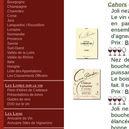
Bourgogne
Cahors
Champagne
Joli ne
Charentes
Corse
Le vin 
Jura
en par
Languedoc / Roussillon
ensemb
Lorraine
Normandie
d'agnea
Provence
Prix :
B
Savoie
Sud-Ouest
Vallée de la Loire
Vallée du Rhône
Nez de
Italie
bouche
Hongrie
Liste des Appellations
puissan
Les Classements Officiels
Le boi
fait. Il
Les Livres sur le vin
Plein d'Idées de Cadeaux
Prix :
B
Présentations de livres
Guides de vins
DVD sur le vin
Joli n
Les Liens
bouche,
Annuaire du Vin
élancé
Annuaire Sites de Vignerons
bonne 