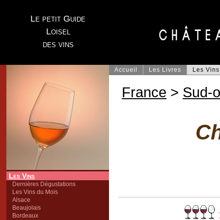
Le petit Guide
Loisel
des vins
Accueil
Les Livres
Les Vins
France
>
Sud-o
Ch
Les Vins
Dernières Dégustations
Les Vins du Mois
Alsace
Beaujolais
Bordeaux