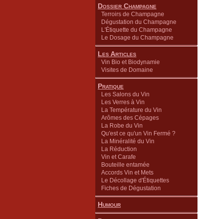
Dossier Champagne
Terroirs de Champagne
Dégustation du Champagne
L'Étiquette du Champagne
Le Dosage du Champagne
Les Articles
Vin Bio et Biodynamie
Visites de Domaine
Pratique
Les Salons du Vin
Les Verres à Vin
La Température du Vin
Arômes des Cépages
La Robe du Vin
Qu'est ce qu'un Vin Fermé ?
La Minéralité du Vin
La Réduction
Vin et Carafe
Bouteille entamée
Accords Vin et Mets
Le Décollage d'Étiquettes
Fiches de Dégustation
Humour