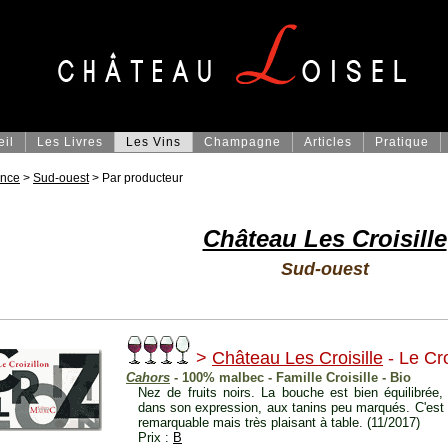
eil
Les Livres
Les Vins
Champagne
Articles
Pratique
ance
>
Sud-ouest
> Par producteur
Château Les Croisille
Sud-ouest
>
Château Les Croisille
- Le Cro
Cahors
- 100% malbec - Famille Croisille - Bio
Nez de fruits noirs. La bouche est bien équilibrée
dans son expression, aux tanins peu marqués. C'est 
remarquable mais très plaisant à table. (11/2017)
Prix :
B