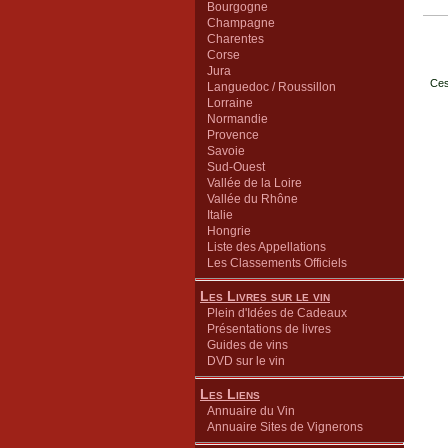
Bourgogne
Champagne
Charentes
Corse
Jura
Ces
Languedoc / Roussillon
Lorraine
Normandie
Provence
Savoie
Sud-Ouest
Vallée de la Loire
Vallée du Rhône
Italie
Hongrie
Liste des Appellations
Les Classements Officiels
Les Livres sur le vin
Plein d'Idées de Cadeaux
Présentations de livres
Guides de vins
DVD sur le vin
Les Liens
Annuaire du Vin
Annuaire Sites de Vignerons