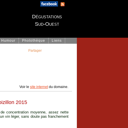
Dégustations
Sud-Ouest
Humour
Photothèque
Liens
Partager
Voir le
site internet
du domaine.
izillon 2015
, de concentration moyenne, assez nette
un vin léger, sans doute pas franchement