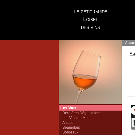
Le petit Guide
Loisel
des vins
Accu
Fr
Les Vins
Dernières Dégustations
Les Vins du Mois
Alsace
Beaujolais
Bordeaux