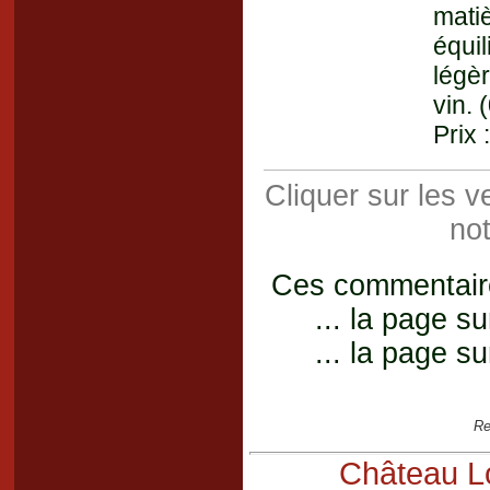
mati
équi
légèr
vin. 
Prix 
Cliquer sur les 
not
Ces commentaires
... la page su
... la page su
Re
Château Lo