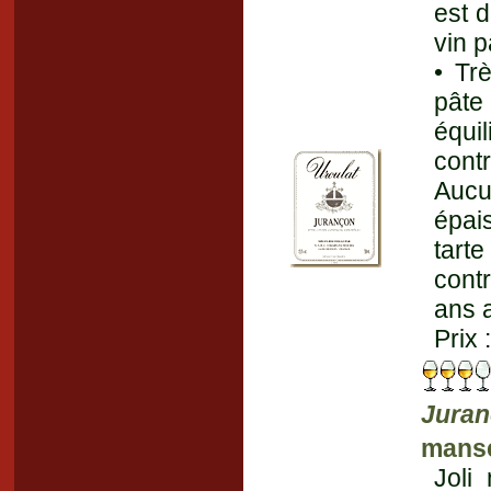
est d
vin p
• Trè
pâte
équi
cont
Aucu
épai
tart
contr
ans 
Prix 
Jura
mans
Joli