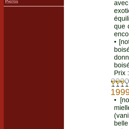
Photos
avec
exot
équi
que d
enco
• [n
bois
donn
bois
Prix 
199
• [n
miel
(vani
belle