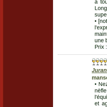
a to
Longu
supe
• [no
l'ex
maint
une b
Prix 
Jura
mans
• Nez
nèfl
l'équ
et a