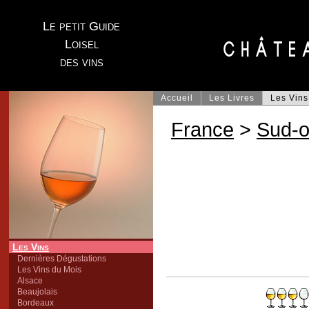
Le petit Guide
Loisel
des vins
Accueil
Les Livres
Les Vins
France
>
Sud-o
Les Vins
Dernières Dégustations
Les Vins du Mois
Alsace
Beaujolais
Bordeaux