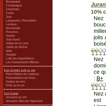
Bourgogne
Juran
Champagne
Charentes
10% 
Corse
Jura
Nez 
Languedoc / Roussillon
bouc
Lorraine
Normandie
milie
Provence
Savoie
joli
Sud-Ouest
boisé
Vallée de la Loire
Vallée du Rhône
Italie
Hongrie
Nez 
Liste des Appellations
Les Classements Officiels
domi
Les Livres sur le vin
ce q
Plein d'Idées de Cadeaux
:
B+
Présentations de livres
Guides de vins
DVD sur le vin
Nez 
Les Liens
Annuaire du Vin
est 
Annuaire Sites de Vignerons