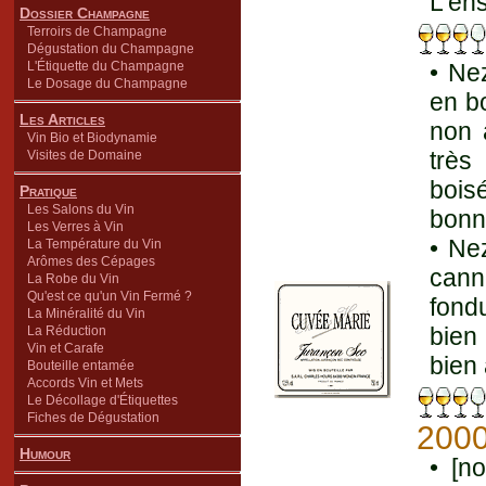
L'ens
Dossier Champagne
Terroirs de Champagne
Dégustation du Champagne
L'Étiquette du Champagne
• Ne
Le Dosage du Champagne
en bo
Les Articles
non 
Vin Bio et Biodynamie
très
Visites de Domaine
bois
Pratique
Les Salons du Vin
bonn
Les Verres à Vin
• Ne
La Température du Vin
Arômes des Cépages
cann
La Robe du Vin
Qu'est ce qu'un Vin Fermé ?
fond
La Minéralité du Vin
bien 
La Réduction
Vin et Carafe
bien 
Bouteille entamée
Accords Vin et Mets
Le Décollage d'Étiquettes
Fiches de Dégustation
200
Humour
• [n