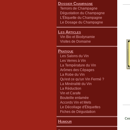
Dossier Champagne
Terroirs de Champagne
Dégustation du Champagne
L'Étiquette du Champagne
Le Dosage du Champagne
Les Articles
Vin Bio et Biodynamie
Visites de Domaine
Pratique
Les Salons du Vin
Les Verres à Vin
La Température du Vin
Arômes des Cépages
La Robe du Vin
Qu'est ce qu'un Vin Fermé ?
La Minéralité du Vin
La Réduction
Vin et Carafe
Bouteille entamée
Accords Vin et Mets
Le Décollage d'Étiquettes
Fiches de Dégustation
Ces
Humour