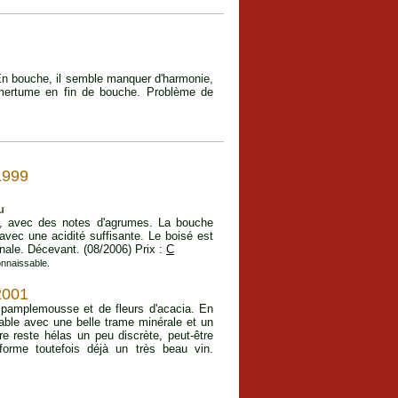
 En bouche, il semble manquer d'harmonie,
 Amertume en fin de bouche. Problème de
999
u
cs, avec des notes d'agrumes. La bouche
 avec une acidité suffisante. Le boisé est
inale. Décevant. (08/2006) Prix :
C
onnaissable.
2001
e pamplemousse et de fleurs d'acacia. En
able avec une belle trame minérale et un
re reste hélas un peu discrète, peut-être
 forme toutefois déjà un très beau vin.