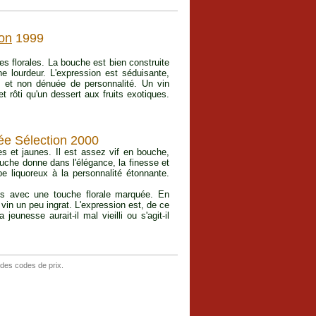
on
1999
es florales. La bouche est bien construite
ne lourdeur. L'expression est séduisante,
 et non dénuée de personnalité. Un vin
t rôti qu'un dessert aux fruits exotiques.
ée Sélection 2000
es et jaunes. Il est assez vif en bouche,
bouche donne dans l'élégance, la finesse et
be liquoreux à la personnalité étonnante.
ues avec une touche florale marquée. En
 vin un peu ingrat. L'expression est, de ce
jeunesse aurait-il mal vieilli ou s'agit-il
 des codes de prix.