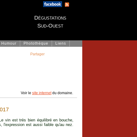
Dégustations
Sud-Ouest
Humour
Photothèque
Liens
Partager
Voir le
site internet
du domaine.
017
 vin est très bien équilibré en bouche,
, l'expression est aussi faible qu'au nez.