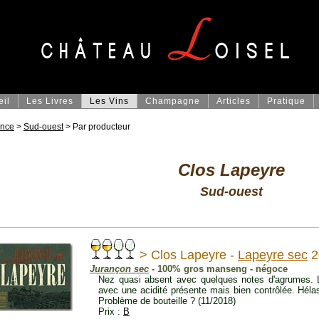
eil
Les Livres
Les Vins
Champagne
Articles
Pratique
ance
>
Sud-ouest
> Par producteur
Clos Lapeyre
Sud-ouest
> Clos Lapeyre -
Lapeyre sec
2
Jurançon sec
- 100% gros manseng - négoce
Nez quasi absent avec quelques notes d'agrumes. Le
avec une acidité présente mais bien contrôlée. Hélas
Problème de bouteille ? (11/2018)
Prix :
B