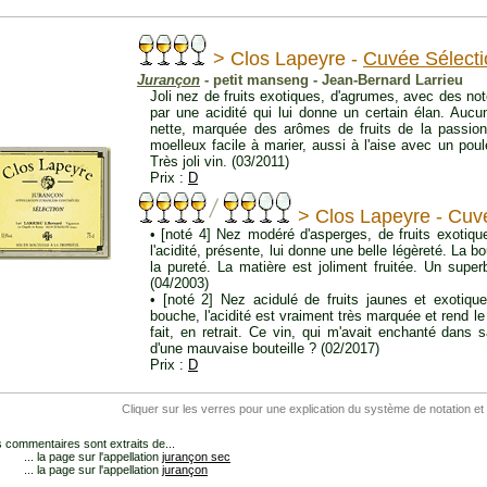
> Clos Lapeyre -
Cuvée Sélecti
Jurançon
- petit manseng - Jean-Bernard Larrieu
Joli nez de fruits exotiques, d'agrumes, avec des not
par une acidité qui lui donne un certain élan. Aucu
nette, marquée des arômes de fruits de la passion
moelleux facile à marier, aussi à l'aise avec un poule
Très joli vin. (03/2011)
Prix :
D
> Clos Lapeyre - Cuv
• [noté 4] Nez modéré d'asperges, de fruits exotiqu
l'acidité, présente, lui donne une belle légèreté. La 
la pureté. La matière est joliment fruitée. Un super
(04/2003)
• [noté 2] Nez acidulé de fruits jaunes et exotiq
bouche, l'acidité est vraiment très marquée et rend le
fait, en retrait. Ce vin, qui m'avait enchanté dans sa 
d'une mauvaise bouteille ? (02/2017)
Prix :
D
Cliquer sur les verres pour une explication du système de notation et
 commentaires sont extraits de...
... la page sur l'appellation
jurançon sec
... la page sur l'appellation
jurançon