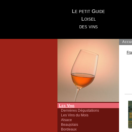
Le petit Guide
Loisel
des vins
Accu
Fr
Les Vins
Dernières Dégustations
Les Vins du Mois
Alsace
Beaujolais
Bordeaux