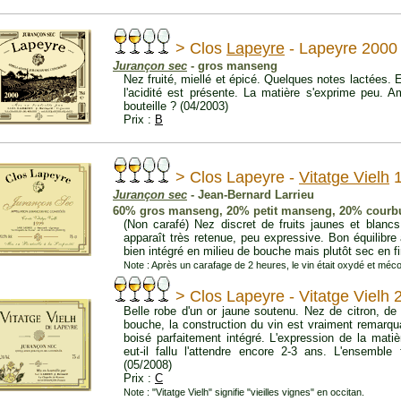
> Clos
Lapeyre
- Lapeyre 2000
Jurançon sec
- gros manseng
Nez fruité, miellé et épicé. Quelques notes lactées.
l'acidité est présente. La matière s'exprime peu.
bouteille ? (04/2003)
Prix :
B
> Clos Lapeyre -
Vitatge Vielh
1
Jurançon sec
- Jean-Bernard Larrieu
60% gros manseng, 20% petit manseng, 20% courb
(Non carafé) Nez discret de fruits jaunes et blan
apparaît très retenue, peu expressive. Bon équilibre
bien intégré en milieu de bouche mais plutôt sec en f
Note : Après un carafage de 2 heures, le vin était oxydé et méc
> Clos Lapeyre - Vitatge Vielh 
Belle robe d'un or jaune soutenu. Nez de citron, d
bouche, la construction du vin est vraiment remarqu
boisé parfaitement intégré. L'expression de la matiè
eut-il fallu l'attendre encore 2-3 ans. L'ensemble
(05/2008)
Prix :
C
Note : "Vitatge Vielh" signifie "vieilles vignes" en occitan.